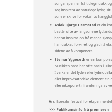
songar spenner frå tidlegmusikk o
seg inspirera av naturlege lydar, sit
som er skrive for vokal, to hangglide
Aslak Bjørge Hermstad
er ein ko
består ofte av langsomme lydlands
hentar inspirasjon frå mange sjang
han usikker, forvirret og glad i å ek
sidene av å komponera.
Steinar Yggeseth
er ein komponist
Musikken hans har ofte basis i ulik
I verka er det lyden eller lydmodel
eller improvisatoriske element ein
eller inkorporert i framføringa av ve
Arr:
Borealis festival for eksperiment
>>> Publikumsinfo frå premieren