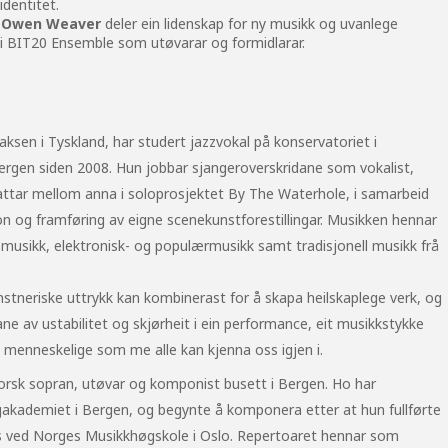
identitet.
g Owen Weaver
deler ein lidenskap for ny musikk og uvanlege
aer i BIT20 Ensemble som utøvarar og formidlarar.
ksen i Tyskland, har studert jazzvokal på konservatoriet i
ergen siden 2008. Hun jobbar sjangeroverskridane som vokalist,
attar mellom anna i soloprosjektet By The Waterhole, i samarbeid
 og framføring av eigne scenekunstforestillingar. Musikken hennar
smusikk, elektronisk- og populærmusikk samt tradisjonell musikk frå
kunstneriske uttrykk kan kombinerast for å skapa heilskaplege verk, og
ane av ustabilitet og skjørheit i ein performance, eit musikkstykke
t menneskelige som me alle kan kjenna oss igjen i.
orsk sopran, utøvar og komponist busett i Bergen. Ho har
egakademiet i Bergen, og begynte å komponera etter at hun fullførte
ics ved Norges Musikkhøgskole i Oslo. Repertoaret hennar som