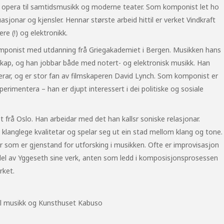
g opera til samtidsmusikk og moderne teater. Som komponist let ho
uasjonar og kjensler. Hennar største arbeid hittil er verket Vindkraft
re (!) og elektronikk.
mponist med utdanning frå Griegakademiet i Bergen. Musikken hans
kap, og han jobbar både med notert- og elektronisk musikk. Han
erar, og er stor fan av filmskaperen David Lynch. Som komponist er
sperimentera – han er djupt interessert i dei politiske og sosiale
 frå Oslo. Han arbeidar med det han kallsr soniske relasjonar.
e klanglege kvalitetar og spelar seg ut ein stad mellom klang og tone.
lar som er gjenstand for utforsking i musikken. Ofte er improvisasjon
 del av Yggeseth sine verk, anten som ledd i komposisjonsprosessen
rket.
ell musikk og Kunsthuset Kabuso