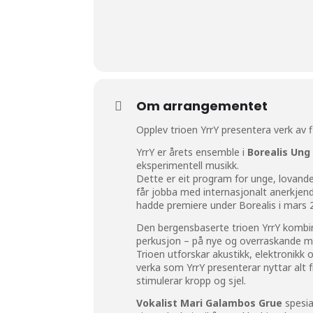
Om arrangementet
Opplev trioen YrrY presentera verk av 
YrrY er årets ensemble i
Borealis Un
eksperimentell musikk.
Dette er eit program for unge, lovande
får jobba med internasjonalt anerkjend
hadde premiere under Borealis i mars 
Den bergensbaserte trioen YrrY kombi
perkusjon – på nye og overraskande m
Trioen utforskar akustikk, elektronikk 
verka som YrrY presenterar nyttar alt f
stimulerar kropp og sjel.
Vokalist Mari Galambos Grue
spesia