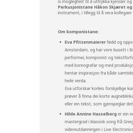
si moglegheit til å uttrykka kjensler og 
Perkusjonistane Håkon Skjæret o
instrument, i tillegg til å vera kolleg
Om komponistane:
Eva
Pfitzenmaierer
fødd og oppva
Amsterdam, og har vore busett i B
performer, komponist og tekstforf
med koreografar og med produksjon
hentar inspirasjon fra både samtid
heile verda.
Eva utforskar korleis forskjellige 
prøver å finna dei korte augneblink
eller ein tekst, som gjenspeglar de
Hilde Annine Hasselberg
er ein n
mastergrad i klassisk song frå Gri
videreutdanningen i Live Electron