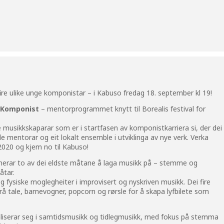
fire ulike unge komponistar – i Kabuso fredag 18. september kl 19!
g Komponist
– mentorprogrammet knytt til Borealis festival for
 musikkskaparar som er i startfasen av komponistkarriera si, der dei
e mentorar og eit lokalt ensemble i utviklinga av nye verk. Verka
2020 og kjem no til Kabuso!
nerar to av dei eldste måtane å laga musikk på – stemme og
åtar.
og fysiske moglegheiter i improvisert og nyskriven musikk. Dei fire
rå tale, barnevogner, popcorn og rørsle for å skapa lyfbilete som
liserar seg i samtidsmusikk og tidlegmusikk, med fokus på stemma