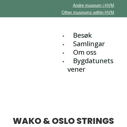
Andre museum i HVM
Other museums within HVM
Besøk
Samlingar
Om oss
Bygdatunets
vener
WAKO & OSLO STRINGS