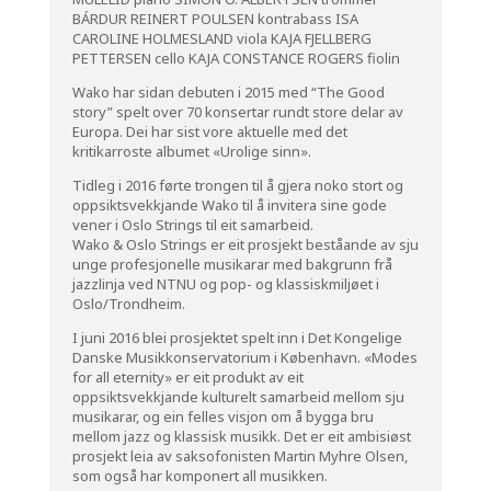
BÁRDUR REINERT POULSEN kontrabass ISA
CAROLINE HOLMESLAND viola KAJA FJELLBERG
PETTERSEN cello KAJA CONSTANCE ROGERS fiolin
Wako har sidan debuten i 2015 med “The Good
story” spelt over 70 konsertar rundt store delar av
Europa. Dei har sist vore aktuelle med det
kritikarroste albumet «Urolige sinn».
Tidleg i 2016 førte trongen til å gjera noko stort og
oppsiktsvekkjande Wako til å invitera sine gode
vener i Oslo Strings til eit samarbeid.
Wako & Oslo Strings er eit prosjekt beståande av sju
unge profesjonelle musikarar med bakgrunn frå
jazzlinja ved NTNU og pop- og klassiskmiljøet i
Oslo/Trondheim.
I juni
2016 blei prosjektet spelt inn i Det Kongelige
Danske Musikkonservatorium i København. «Modes
for all eternity» er eit produkt av eit
oppsiktsvekkjande kulturelt samarbeid mellom sju
musikarar, og ein felles visjon om å bygga bru
mellom jazz og klassisk musikk. Det er eit ambisiøst
prosjekt leia av saksofonisten Martin Myhre Olsen,
som også har komponert all musikken.