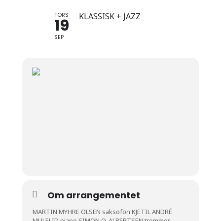
TORS
KLASSISK + JAZZ
19
SEP
Om arrangementet
MARTIN MYHRE OLSEN saksofon KJETIL ANDRÉ
MULELID piano SIMON O. ALBERTSEN trommer