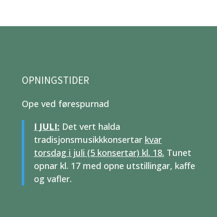
OPNINGSTIDER
Ope ved førespurnad
I JULI:
Det vert halda
tradisjonsmusikkkonsertar
kvar
torsdag i juli (5 konsertar) kl. 18.
Tunet
opnar kl. 17 med opne utstillingar, kaffe
og vafler.