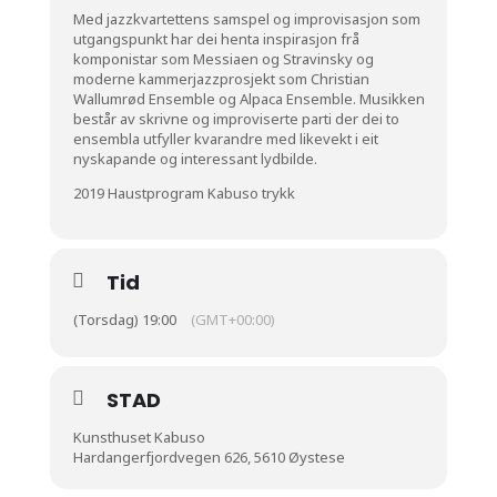
Med jazzkvartettens samspel og improvisasjon som
utgangspunkt har dei henta inspirasjon frå
komponistar som Messiaen og Stravinsky og
moderne kammerjazzprosjekt som Christian
Wallumrød Ensemble og Alpaca Ensemble. Musikken
består av skrivne og improviserte parti der dei to
ensembla utfyller kvarandre med likevekt i eit
nyskapande og interessant lydbilde.
2019 Haustprogram Kabuso trykk
Tid
(Torsdag) 19:00
(GMT+00:00)
STAD
Kunsthuset Kabuso
Hardangerfjordvegen 626, 5610 Øystese