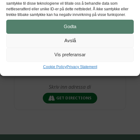
samtykke til disse teknologiene vil tillate oss å behandle data som
Tid
nettleseratferd eller unike ID-er på dette nettstedet. Å ikke samtykke eller
trekke tilbake samtykke kan ha negativ innvirkning på visse funksjoner.
Mai 13 (Laurdag) 00:00 - Juni 11 (Sundag) 00:00
(GMT+00:00)
Godta
Avslå
STAD
Vis preferansar
Kunsthuset Kabuso
Hardangerfjordvegen 626, 5610 Øystese
Cookie Policy
Privacy Statement
GET DIRECTIONS