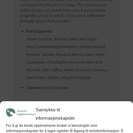
connection to Western Norway. The mission is to
reflect todays art scene from a local perspective.
Originally juried by artists it has since 1998 been
annually appointed a curator.
Participants:
Victor Guzman, Robert Carter, Karl Ingar
Røys,Daniela Bergschneider, Grethe Unstad,
Kristine Sandøy, Masoud Alireza, Klara Sofie
Ludvigsen, Christopher Jonassen,Bent Erik
Myrvoll, Vilde Salhus Røed, Eleonore Griveau,
Marit Helen Akslen, Magnhild Opdøl
Curator:
Heidi Rødstøl
>>> See the exhibition´s webpage
Samtykke til
informasjonskapsler
For å gi de beste opplevelsene bruker vi teknologier som
informasjonskapsler for å lagre og/eller få tilgang til enhetsinformasjon. Å