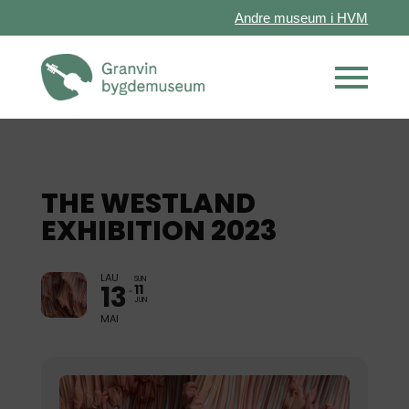
Andre museum i HVM
THE WESTLAND
EXHIBITION 2023
LAU
SUN
13
11
JUN
MAI