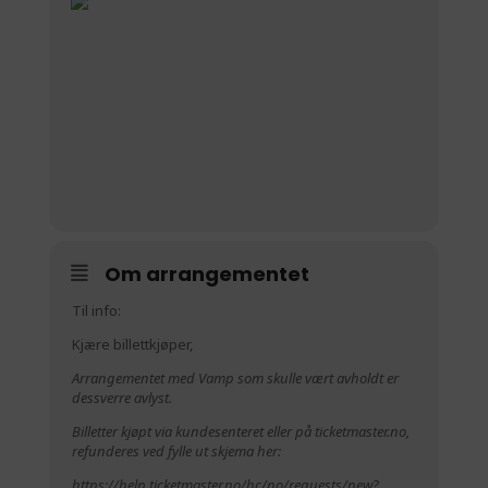
Om arrangementet
Til info:
Kjære billettkjøper,
Arrangementet med Vamp som skulle vært avholdt er
dessverre avlyst.
Billetter kjøpt via kundesenteret eller på
ticketmaster.no
,
refunderes ved fylle ut skjema her:
https://help.ticketmaster.no/hc/no/requests/new?