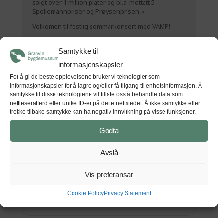
solgt over 1 million plater og bl.a. mottatt 5
Spellemannpriser og Prøysenprisen.»
Velkomen til festlig sommarkonsert med VAMP!
Samtykke til
Tid
informasjonskapsler
For å gi de beste opplevelsene bruker vi teknologier som
(Tysdag) 19:00 - 20:30
(GMT+00:00)
informasjonskapsler for å lagre og/eller få tilgang til enhetsinformasjon. Å
samtykke til disse teknologiene vil tillate oss å behandle data som
nettleseratferd eller unike ID-er på dette nettstedet. Å ikke samtykke eller
trekke tilbake samtykke kan ha negativ innvirkning på visse funksjoner.
STAD
Godta
Hardanger fartøyvernsenter
Sandvenvegen 50, 5600 Norheimsund
Avslå
Vis preferansar
Cookie Policy
Privacy Statement
GET DIRECTIONS