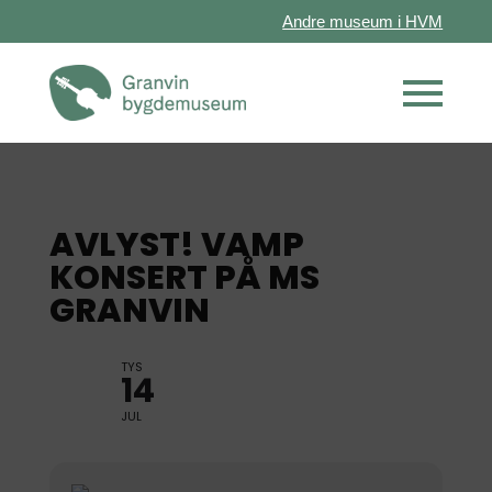
Andre museum i HVM
AVLYST! VAMP
KONSERT PÅ MS
GRANVIN
TYS
14
JUL