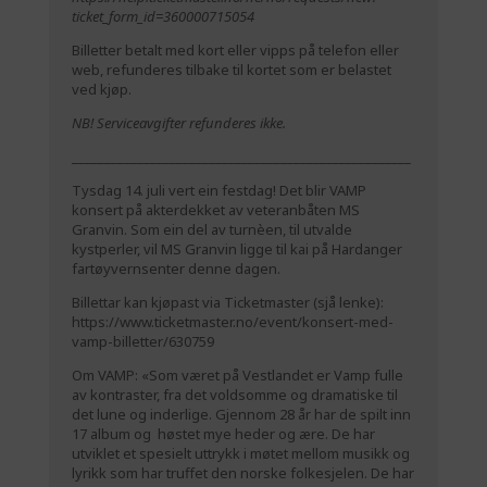
ticket_form_id=360000715054
Billetter betalt med kort eller vipps på telefon eller
web, refunderes tilbake til kortet som er belastet
ved kjøp.
NB! Serviceavgifter refunderes ikke.
____________________________________________________
Tysdag 14. juli vert ein festdag! Det blir VAMP
konsert på akterdekket av veteranbåten MS
Granvin. Som ein del av turnèen, til utvalde
kystperler, vil MS Granvin ligge til kai på Hardanger
fartøyvernsenter denne dagen.
Billettar kan kjøpast via Ticketmaster (sjå lenke):
https://www.ticketmaster.no/event/konsert-med-
vamp-billetter/630759
Om VAMP: «Som været på Vestlandet er Vamp fulle
av kontraster, fra det voldsomme og dramatiske til
det lune og inderlige. Gjennom 28 år har de spilt inn
17 album og høstet mye heder og ære. De har
utviklet et spesielt uttrykk i møtet mellom musikk og
lyrikk som har truffet den norske folkesjelen. De har