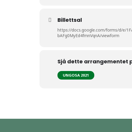
Billettsal
https://docs.google.com/forms/d/e/
bAFg0MyEd4fmnVqnA/viewform
Sjå dette arrangementet 
UNGOSA 2021