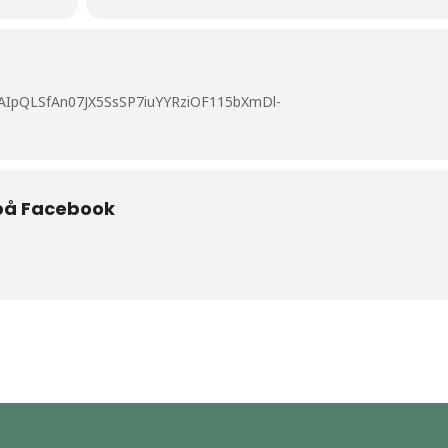
1FAIpQLSfAn07JX5SsSP7iuYYRziOF115bXmDl-
på Facebook