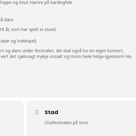
 Toppe og Knut Hamre på hardingfele
r
på dans
8 år, som har spelt ei stund.
radar og trekkspel)
t og dans under festivalen, dei skal også ha sin eigen konsert,
vert det sjølvsagt mykje sosialt og moro heile helga igjennom! Hiv
Stad
Osafestivalen på Voss