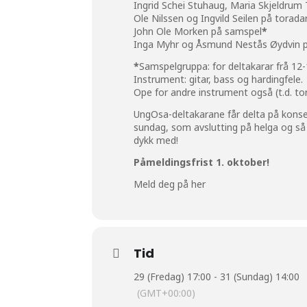
Ingrid Schei Stuhaug, Maria Skjeldrum
Ole Nilssen og Ingvild Seilen på torada
John Ole Morken på samspel
*
Inga Myhr og Åsmund Nestås Øydvin 
*
Samspelgruppa: for deltakarar frå 12-1
Instrument: gitar, bass og hardingfele.
Ope for andre instrument også (t.d. to
UngOsa-deltakarane får delta på konser
sundag, som avslutting på helga og så 
dykk med!
Påmeldingsfrist 1. oktober!
Meld deg på her
Tid
29 (Fredag) 17:00 - 31 (Sundag) 14:00
(GMT+00:00)