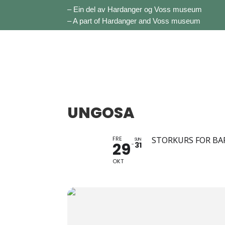
– Ein del av Hardanger og Voss museum
– A part of Hardanger and Voss museum
UNGOSA
FRE
STORKURS FOR BA
SUN
29
31
OKT