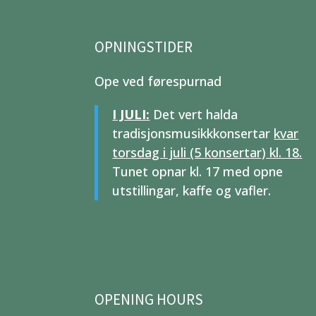
OPNINGSTIDER
Ope ved førespurnad
I JULI:
Det vert halda
tradisjonsmusikkkonsertar
kvar
torsdag i juli (5 konsertar) kl. 18.
Tunet opnar kl. 17 med opne
utstillingar, kaffe og vafler.
OPENING HOURS