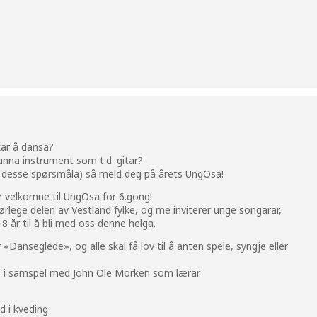
ikar å dansa?
t anna instrument som t.d. gitar?
 av desse spørsmåla) så meld deg på årets UngOsa!
r velkomne til UngOsa for 6.gong!
 sørlege delen av Vestland fylke, og me inviterer unge songarar,
18 år til å bli med oss denne helga.
anseglede», og alle skal få lov til å anten spele, syngje eller
urs i samspel med John Ole Morken som lærar.
d i kveding