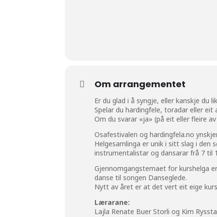
Om arrangementet
Er du glad i å syngje, eller kanskje du l
Spelar du hardingfele, toradar eller ei
Om du svarar «ja» (på eit eller fleire
Osafestivalen og
hardingfela.no
ynskje
Helgesamlinga er unik i sitt slag i den
instrumentalistar og dansarar frå 7 til 
Gjennomgangstemaet for kurshelga er «D
danse til songen Danseglede.
Nytt av året er at det vert eit eige k
Lærarane:
Lajla Renate Buer Storli og Kim Ryssta