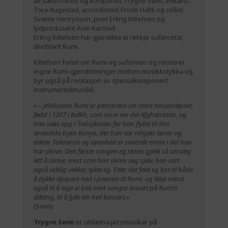
av saksofonist og komponist Trygve Seim, vokalist
Tora Augestad, accordionist Frode Haltli og cellist
Svante Henrysson, poet Erling Kittelsen og
lydprodusent Asle Karstad.
Erling Kittelsen har gjendikta ei rekkje sufipoetar,
deriblant Rumi.
Kittelsen fortel om Rumi og sufismen og reisterer
eigne Rumi-gjendiktninger mellom musikkstykka og
byr også på resitasjon av spesialkomponert
instrumentalmusikk.
» – Jelaluddin Rumi er persarane sin store nasjonalpoet,
fødd i 1207 i Balkh, som no er ein del Afghanistan, og
han vaks opp i Tadsjikistan før han flytta til den
anatolske byen Konya, der han var religiøs lærar og
diktar. Toleranse og openheit er sentrale emne i det han
har skrive. Den første songen eg skreiv gjekk så utruleg
lett å skrive, mest som han skreiv seg sjølv. han vart
også veldig vakker, tykte eg. Etter det fekk eg lyst til både
å dykke djupare ned i poesien til Rumi, og ikkje minst
også til å lage ei bok med songar basert på Rumi’s
dikting, til å fylle ein heil konsert.»
(Seim)
Trygve Seim
er utdanna jazzmusikar på