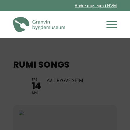
Andre museum i HVM
RUMI SONGS
FRE
AV TRYGVE SEIM
14
MAI