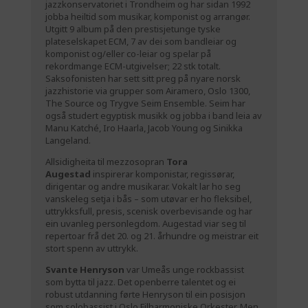
jazzkonservatoriet i Trondheim og har sidan 1992
jobba heiltid som musikar, komponist og arrangør.
Utgitt 9 album på den prestisjetunge tyske
plateselskapet ECM, 7 av dei som bandleiar og
komponist og/eller co-leiar og spelar på
rekordmange ECM-utgivelser; 22 stk totalt.
Saksofonisten har sett sitt preg på nyare norsk
jazzhistorie via grupper som Airamero, Oslo 1300,
The Source og Trygve Seim Ensemble. Seim har
også studert egyptisk musikk og jobba i band leia av
Manu Katché, Iro Haarla, Jacob Young og Sinikka
Langeland.
Allsidigheita til mezzosopran
Tora
Augestad
inspirerar komponistar, regissørar,
dirigentar og andre musikarar. Vokalt lar ho seg
vanskeleg setja i bås – som utøvar er ho fleksibel,
uttrykksfull, presis, scenisk overbevisande og har
ein uvanleg personlegdom. Augestad viar seg til
repertoar frå det 20. og 21. århundre og meistrar eit
stort spenn av uttrykk.
Svante Henryson
var Umeås unge rockbassist
som bytta til jazz. Det openberre talentet og ei
robust utdanning førte Henryson til ein posisjon
som solobassist i Oslo Filharmoniske Orkester. Men