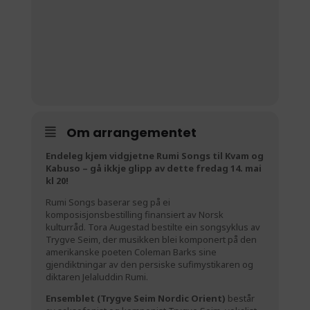
Om arrangementet
Endeleg kjem vidgjetne Rumi Songs til Kvam og
Kabuso – gå ikkje glipp av dette fredag 14. mai
kl 20!
Rumi Songs baserar seg på ei
komposisjonsbestilling finansiert av Norsk
kulturråd. Tora Augestad bestilte ein songsyklus av
Trygve Seim, der musikken blei komponert på den
amerikanske poeten Coleman Barks sine
gjendiktningar av den persiske sufimystikaren og
diktaren Jelaluddin Rumi.
Ensemblet (Trygve Seim Nordic Orient)
består