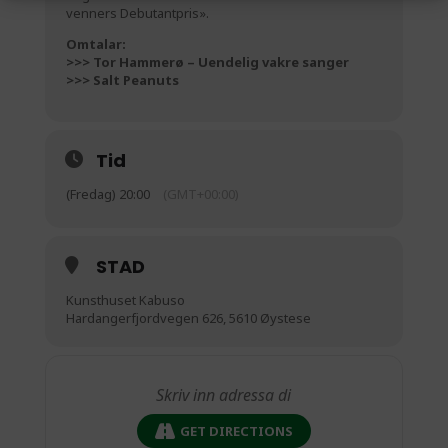
venners Debutantpris».
Omtalar:
>>> Tor Hammerø – Uendelig vakre sanger
>>> Salt Peanuts
Tid
(Fredag) 20:00
(GMT+00:00)
STAD
Kunsthuset Kabuso
Hardangerfjordvegen 626, 5610 Øystese
GET DIRECTIONS