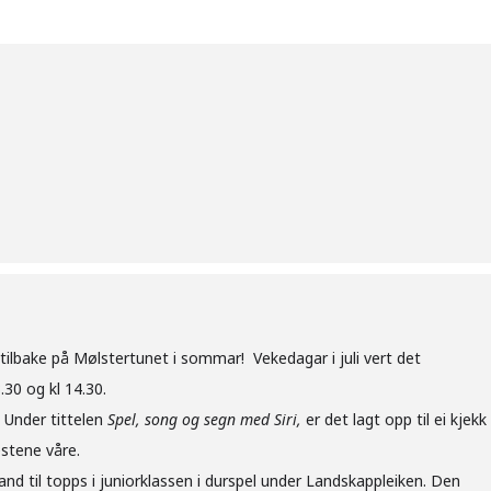
 tilbake på Mølstertunet i sommar! Vekedagar i juli vert det
.30 og kl 14.30.
. Under tittelen
Spel, song og segn med Siri,
er det lagt opp til ei kjekk
stene våre.
and til topps i juniorklassen i durspel under Landskappleiken. Den