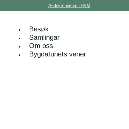
Andre museum i HVM
Besøk
Samlingar
Om oss
Bygdatunets vener