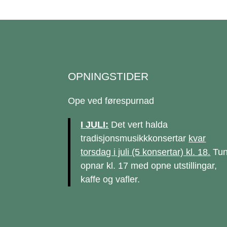
OPNINGSTIDER
Ope ved førespurnad
I JULI:
Det vert halda
tradisjonsmusikkkonsertar
kvar
torsdag i juli (5 konsertar) kl. 18.
Tun
opnar kl. 17 med opne utstillingar,
kaffe og vafler.