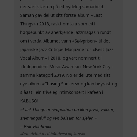
det vart starten på eit nydeleg samarbeid.
Saman gav dei ut sitt første album «Last
Things» i 2018, raskt omtala som eitt
høgdepunkt av anerkjende jazzmagasin rundt
om i verda. Albumet vann «Sølvprisen» til det
japanske Jazz Critique Magazine for «Best Jazz
Vocal Album» i 2018, og vart nominert til
«Independent Music Awards» i New York City i
samme kategori 2019. No er dei ute med sitt
nye album «Chasing Sunsets» og kan høyrast og
sjåast i ein triveleg intimkonsert i kafeen i
KABUSO!
«Last Things er simpelthen en liten juvel, vakker,
stemningsfull og ren balsam for sjelen.»
– Erik Valebrokk
«Duo-debut med håndverk og kunst»