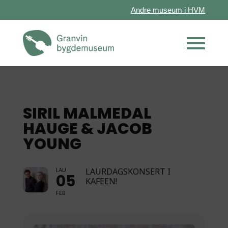
Andre museum i HVM
SIRIL MALMEDAL
HAUGE & JACOB
YOUNG
LAU
LAURDAGSKONSERT I
05
KAFEEN!
FEB