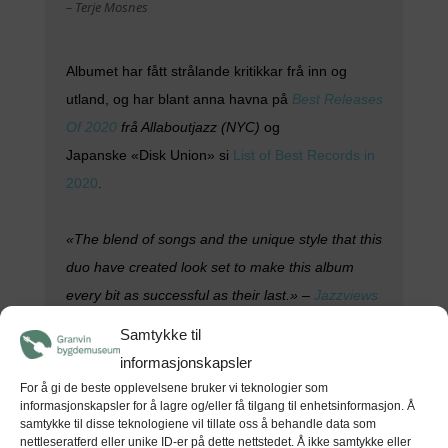
– Terje Mosnes
Albumet har fått strålande kritikkar frå inn og
utland, og har blant anna havna på
Best Releases
Of 2020
frå Allaboutjazz (NYC)
og
Japansk
e
«Disk Union» si
List of Best Records in
2020
.
«The blend of songs and the unique style that this
duo have created look set to make this album
every bit as successful as their last.» –
Jazzviews
(UK)
Samtykke til
«
Chasing
Sunsets»
inneheld 12 spanande låter. Med
informasjonskapsler
tre originalkomposisjonar kvar, tolkar dei i tillegg seks
kjende låtar frå verdas populærmusikkatalog, med
For å gi de beste opplevelsene bruker vi teknologier som
ynskje om å setje eit personleg preg på eigne låtar og
informasjonskapsler for å lagre og/eller få tilgang til enhetsinformasjon. Å
å tilføre coverversjonane noko nytt som dei kanskje
samtykke til disse teknologiene vil tillate oss å behandle data som
ikkje hadde tidlegare.
nettleseratferd eller unike ID-er på dette nettstedet. Å ikke samtykke eller