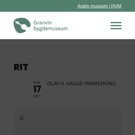
Andre museum i HVM
RIT
SUN
OLAV H. HAUGE-FRAMSYNING
17
OKT