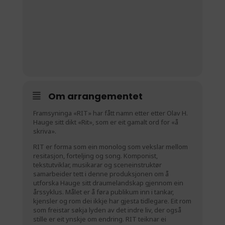
Om arrangementet
Framsyninga «RIT» har fått namn etter etter Olav H.
Hauge sitt dikt «Rit», som er eit gamalt ord for «å
skriva».
RIT er forma som ein monolog som vekslar mellom
resitasjon, forteljing og song. Komponist,
tekstutviklar, musikarar og sceneinstruktør
samarbeider tett i denne produksjonen om å
utforska Hauge sitt draumelandskap gjennom ein
årssyklus. Målet er å føra publikum inn i tankar,
kjensler og rom dei ikkje har gjesta tidlegare. Eit rom
som freistar søkja lyden av det indre liv, der også
stille er eit ynskje om endring. RIT teiknar ei