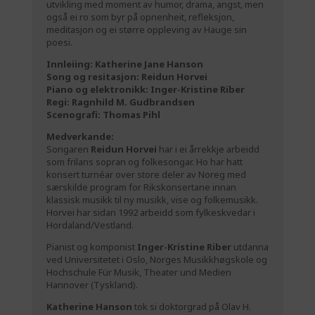
utvikling med moment av humor, drama, angst, men
også ei ro som byr på opnenheit, refleksjon,
meditasjon og ei større oppleving av Hauge sin
poesi.
Innleiing: Katherine Jane Hanson
Song og resitasjon: Reidun Horvei
Piano og elektronikk: Inger-Kristine Riber
Regi: Ragnhild M. Gudbrandsen
Scenografi: Thomas Pihl
Medverkande:
Songaren
Reidun Horvei
har i ei årrekkje arbeidd
som frilans sopran og folkesongar. Ho har hatt
konsert turnéar over store deler av Noreg med
særskilde program for Rikskonsertane innan
klassisk musikk til ny musikk, vise og folkemusikk.
Horvei har sidan 1992 arbeidd som fylkeskvedar i
Hordaland/Vestland.
Pianist og komponist
Inger-Kristine Riber
utdanna
ved Universitetet i Oslo, Norges Musikkhøgskole og
Hochschule Für Musik, Theater und Medien
Hannover (Tyskland).
Katherine Hanson
tok si doktorgrad på Olav H.