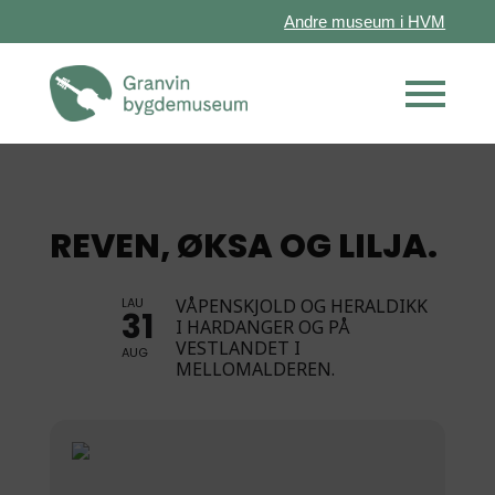
Andre museum i HVM
REVEN, ØKSA OG LILJA.
LAU
VÅPENSKJOLD OG HERALDIKK
31
I HARDANGER OG PÅ
VESTLANDET I
AUG
MELLOMALDEREN.