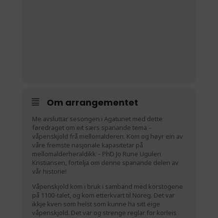
Om arrangementet
Me avsluttar sesongen i Agatunet med dette
føredraget om eit særs spanande tema –
våpenskjold frå mellomalderen. Kom og høyr ein av
våre fremste nasjonale kapasitetar på
mellomalderheraldikk – PhD Jo Rune Ugulen
Kristiansen, fortelja om denne spanande delen av
vår historie!
Våpenskjold kom i bruk i samband med korstogene
på 1100-talet, og kom etterkvart til Noreg. Det var
ikkje kven som helst som kunne ha sitt eige
våpenskjold. Det var og strenge reglar for korleis