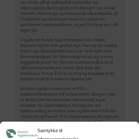
dei skulle sjå ut, tydingsfull symbolikk, og
våpenskjolda dei inngjekk som element i eit sosialt
hierarki. Utforminga og historia bak våpenskjolda på
Vestlandet og Hardanger lærar oss mykje om
samfunnet i mellomalderen, og ein finn linar inn i vår
eigen tid.
I Agatunet budde Sigurd Brynjolvsson, riddar,
lagmann og herre til godset Aga. Han var ein mektig
mann, og våpenskjoldet hans har vore nytta som
kommunevåpen for Ullensvang herad, og skal no
leggjast til grunn for det nye kommunevåpenet til
Ullensvang kommune. Det er slett ikkje alle
kommunar forunt å ha ei so lang og engasjerande
historie knytt til kommunevåpenet sitt!
Jo Rune Ugulen Kristiansen er PhD i
mellomalderhistorie frå Universitetet i Bergen. Han
er tilsett som førstearkivar i Arkivverket, og er
redaktør for
Diplomatarium Norvegicum
, ein
kjeldesamling av norske brev og dokument frå den
eldste tid og frem til 1570.
Diplomatarium Norvegicum
gjengir innholdet i dokumentene ordrett på
originalspråket (latin og norrønt) og er eit heilt
Samtykke til
sentralt verk for alle som arbeidar med norsk
mellomalderhistorie. Han har også mellom anna