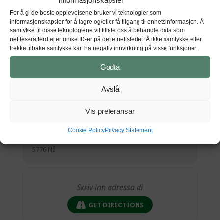
informasjonskapsler
skrive mellomalderdelen av regionhistoria for
For å gi de beste opplevelsene bruker vi teknologier som
Hardanger som vart gjeve ut i 2015.
informasjonskapsler for å lagre og/eller få tilgang til enhetsinformasjon. Å
samtykke til disse teknologiene vil tillate oss å behandle data som
nettleseratferd eller unike ID-er på dette nettstedet. Å ikke samtykke eller
trekke tilbake samtykke kan ha negativ innvirkning på visse funksjoner.
Godta
Tid
(Laurdag) 13:00 - 14:00
(GMT+00:00)
Avslå
Vis preferansar
STAD
Cookie Policy
Privacy Statement
Agatunet
5776 Nå
GET DIRECTIONS