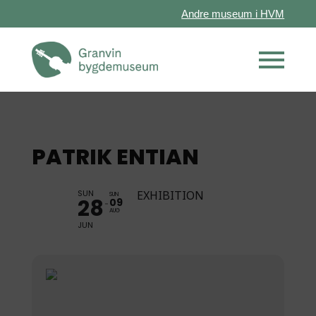
Andre museum i HVM
PATRIK ENTIAN
SUN
EXHIBITION
SUN
28
09
AUG
JUN