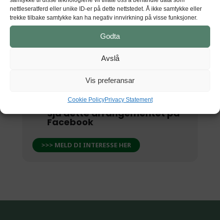
nettleseratferd eller unike ID-er på dette nettstedet. Å ikke samtykke eller
Agatunet
trekke tilbake samtykke kan ha negativ innvirkning på visse funksjoner.
5776 Nå
Godta
Avslå
GET DIRECTIONS
Vis preferansar
Cookie Policy
Privacy Statement
Sjå dette arrangementet på
Facebook
>>> MELD DI INTERESSE HER