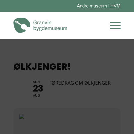
Andre museum i HVM
ØLKJENGER!
SUN
FØREDRAG OM ØLKJENGER
23
AUG