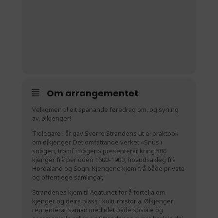
Om arrangementet
Velkomen til eit spanande føredrag om, og syning
av, ølkjenger!
Tidlegare i år gav Sverre Strandens ut ei praktbok
om ølkjenger. Det omfattande verket «Snus i
snogen, tromf i bogen» presenterar kring 500
kjenger frå perioden 1600-1900, hovudsakleg frå
Hordaland og Sogn. Kjengene kjem frå både private
og offentlege samlingar,
Strandenes kjem til Agatunet for å fortelja om
kjenger og deira plass i kulturhistoria. Ølkjenger
reprenterar saman med ølet både sosiale og