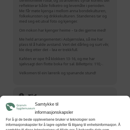
seremonielle rollar, og Strandenes synar korleis dei
reflekterar både folketro og levemåte i perioden.
Me får møte kjenga i mellom anna bondekulturen,
folkekunsten og drikkekulturen. Standenes tar og
med seg eit utval foto og kjenger.
Om nokon har kjenger heime – ta dei gjerne med!
Me held arrangementet i Asbjørnsløa, så me har
plass til å halde avstand. Vert det dårleg og surt vêr,
kle deg etter det – løa er trekkfull.
Kaféen er ope frå klokken 13-16, og me har
sjølvsagt den flotte boka for sal. Billettpris: 110,-.
Velkomen til ein lærerik og spanande stund!
Tid
Samtykke til
(Sundag) 16:00
(GMT+00:00)
informasjonskapsler
For å gi de beste opplevelsene bruker vi teknologier som
informasjonskapsler for å lagre og/eller få tilgang til enhetsinformasjon. Å
STAD
samtykke til disse teknologiene vil tillate oss å behandle data som