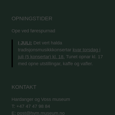
OPNINGSTIDER
Ope ved førespurnad
I JULI:
Det vert halda
tradisjonsmusikkkonsertar
kvar torsdag i
juli (5 konsertar) kl. 18.
Tunet opnar kl. 17
med opne utstillingar, kaffe og vafler.
KONTAKT
Hardanger og Voss museum
T: +47 47 47 98 84
E: post@hvm.museum.no