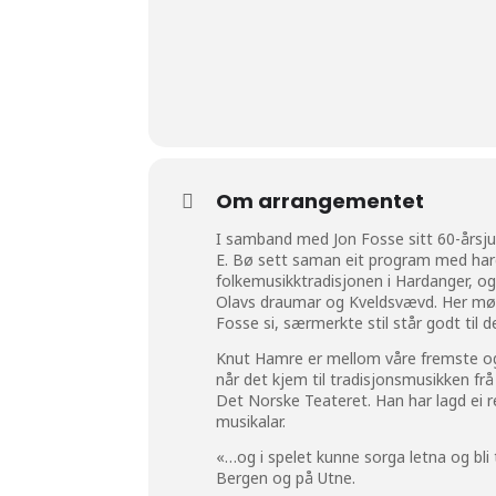
Om arrangementet
I samband med Jon Fosse sitt 60-årsj
E. Bø sett saman eit program med hardi
folkemusikktradisjonen i Hardanger, og
Olavs draumar og Kveldsvævd. Her møte
Fosse si, særmerkte stil står godt til d
Knut Hamre er mellom våre fremste og
når det kjem til tradisjonsmusikken frå
Det Norske Teateret. Han har lagd ei r
musikalar.
«…og i spelet kunne sorga letna og bli
Bergen og på Utne.