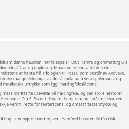
ubiluem denne hausten, har felespelar Knut Hamre og dramaturg Ola
ngfeleslåttar og opplesing. Musikken er henta frå den rike
 tekstene er henta frå Triologien til Fosse, som består av Andvake,
r ein mange skildringar av det å spela og å vera spelemann, og
ei musikalske uttrykka som ligg i hardingfeleslåttane.
 mest meritterte utøvarar på hardingfele, og den store nestoren
 Hardanger. Ola E. Bø er tidlegare dramaturg og språkrettleiar ved
ekkje verk til rette for teaterscena, og omsett teaterstykke og
 til flog…» er nyprodusert og vert framførd hausten 2019 i Oslo,