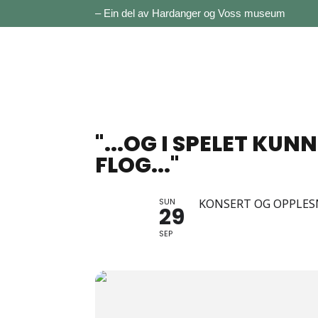
– Ein del av Hardanger og Voss museum
"...OG I SPELET KUN
FLOG..."
SUN
KONSERT OG OPPLES
29
SEP