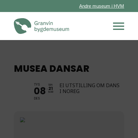
Andre museum i HVM
MUSEA DANSAR
TYS
EI UTSTILLING OM DANS
SUN
08
21
I NOREG
MAR
DES