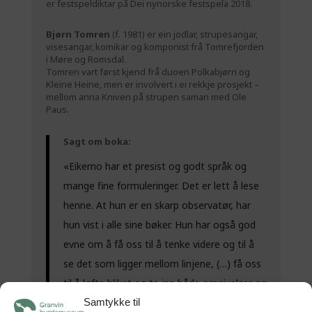
er festspeldiktar på Dei nynorske festspela 2018.
Bjørn Tomren
(f. 1981) er ein jodlar, strupesangar
,
visesangar, komikar og komponist frå Tomrefjorden
i Møre og Romsdal.
Tomren vart først kjend frå duoen Polkabjørn og
Kleine Heine, men er involvert i ei rekkje prosjekt –
mellom anna Kniven på strupen saman med Ole
Paus.
Sagt om boka:
«Eikemo har et presist og godt språk og
mange fine formuleringer. Det er lett å lese
henne. At hun er en skarp observatør, har
hun vist i alle sine bøker. Hun har også god
evne om å få oss til å tenke videre og til å
se det som ligger mellom linjene, (…) få oss
til å løfte bliket og ta inn både omgivelser og
Samtykke til
samtiden»