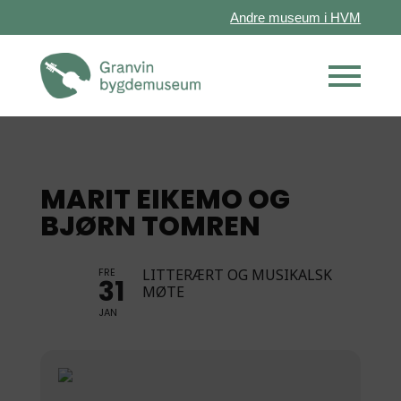
Andre museum i HVM
MARIT EIKEMO OG
BJØRN TOMREN
FRE
LITTERÆRT OG MUSIKALSK
31
MØTE
JAN