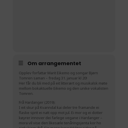
Om arrangementet
Opplev forfattar Marit Eikemo og songar Bjørn
Tomren saman – fredag 31. januar kl 20!
Her får du bli med på eit litterært og musikalsk møte
mellom bokaktuelle Eikemo og den unike vokalisten
Tomren.
Frå Hardanger (2019):
I eit skur på Kvanndal kai deler tre framande ei
flaske sprit ei natt opp mot jul. Ei mor og ei dotter
køyrer innover dei farlege vegane i Hardanger –
mora vil vise den likesæle tenåringsjenta kor ho