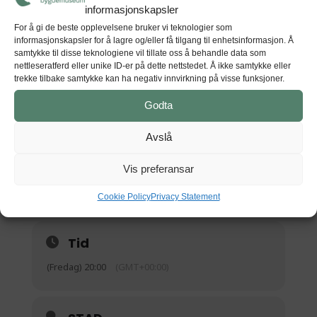
informasjonskapsler
Mette Bleken, Hardanger Folkeblad
For å gi de beste opplevelsene bruker vi teknologier som
informasjonskapsler for å lagre og/eller få tilgang til enhetsinformasjon. Å
«Alt før ho vart lansert, var fyrsteopplaget
samtykke til disse teknologiene vil tillate oss å behandle data som
nettleseratferd eller unike ID-er på dette nettstedet. Å ikke samtykke eller
av Marit Eikemo si novellesamling Hardanger
trekke tilbake samtykke kan ha negativ innvirkning på visse funksjoner.
utselt»
Godta
Nils Kvamsdal, Avisa Hordaland
Avslå
>>> Bla i boka her
Vis preferansar
Huus bokhandel vil vera til stades for sal av boka
Hardanger
Cookie Policy
Privacy Statement
Tid
(Fredag) 20:00
(GMT+00:00)