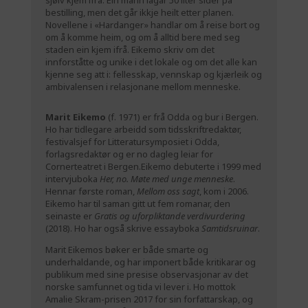
sjølv kjem ifrå. Ein mann lagar 50 liter sider på
bestilling, men det går ikkje heilt etter planen.
Novellene i «Hardanger» handlar om å reise bort og
om å komme heim, og om å alltid bere med seg
staden ein kjem ifrå. Eikemo skriv om det
innforståtte og unike i det lokale og om det alle kan
kjenne seg att i: fellesskap, vennskap og kjærleik og
ambivalensen i relasjonane mellom menneske.
Marit Eikemo
(f. 1971) er frå Odda og bur i Bergen.
Ho har tidlegare arbeidd som tidsskriftredaktør,
festivalsjef for Litteratursymposiet i Odda,
forlagsredaktør og er no dagleg leiar for
Cornerteatret i Bergen.Eikemo debuterte i 1999 med
intervjuboka
Her, no. Møte med unge menneske
.
Hennar første roman,
Mellom oss sagt
, kom i 2006.
Eikemo har til saman gitt ut fem romanar, den
seinaste er
Gratis og uforpliktande verdivurdering
(2018). Ho har også skrive essayboka
Samtidsruinar
.
Marit Eikemos bøker er både smarte og
underhaldande, og har imponert både kritikarar og
publikum med sine presise observasjonar av det
norske samfunnet og tida vi lever i. Ho mottok
Amalie Skram-prisen 2017 for sin forfattarskap, og