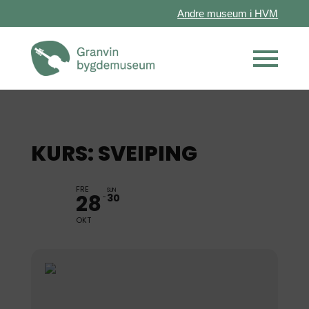
Andre museum i HVM
KURS: SVEIPING
FRE
SUN
28
30
OKT