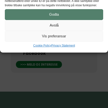
nettleseratferd eller unike ID-er på dette nettstedet. Å ikke samtykke eller
Sandvenvegen 50, 5600 Norheimsund
trekke tilbake samtykke kan ha negativ innvirkning på visse funksjoner.
Godta
Avslå
GET DIRECTIONS
Vis preferansar
Cookie Policy
Privacy Statement
Sjå dette arrangementet på
Facebook
>>> MELD DI INTERESSE