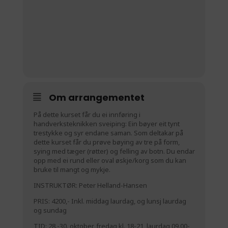
Om arrangementet
På dette kurset får du ei innføring i
handverksteknikken sveiping: Ein bøyer eit tynt
trestykke og syr endane saman. Som deltakar på
dette kurset får du prøve bøying av tre på form,
sying med tæger (røtter) og felling av botn. Du endar
opp med ei rund eller oval øskje/korg som du kan
bruke til mangt og mykje.
INSTRUKTØR: Peter Helland-Hansen
PRIS: 4200,- Inkl. middag laurdag, og lunsj laurdag
og sundag
TID: 28.-30. oktober, fredag kl. 18-21, laurdag 09.00-