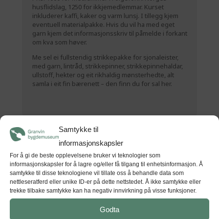
husflidslag, 1250 for ikkjemedlemmar. Kurset
inkluderer kaffi, kaker og varm lunsj. I tillegg kjem
eventuell materialpakke. Hvis du vil ha med eget
garn kjem det informasjonsskriv til påmelde i forkant
om kva som høver.
Me sel ei fullstendig strikkepakke for sjonaleister,
med garn, lintråd, strikkepinner, strikkepinnehaldar,
ullstoff, hekter og eit rikhaldig mønsterhedte, alt
samla i eit fin bærenett – den finn du for sal
her.
Samtykke til
Tid
informasjonskapsler
(Laurdag) 10:30 - 17:30
(GMT+00:00)
For å gi de beste opplevelsene bruker vi teknologier som
informasjonskapsler for å lagre og/eller få tilgang til enhetsinformasjon. Å
samtykke til disse teknologiene vil tillate oss å behandle data som
nettleseratferd eller unike ID-er på dette nettstedet. Å ikke samtykke eller
STAD
trekke tilbake samtykke kan ha negativ innvirkning på visse funksjoner.
Hardanger folkemuseum
Godta
Museumsvegen 36, 5778 Utne