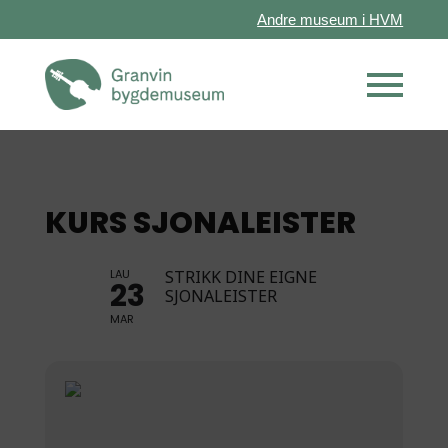
Andre museum i HVM
KURS SJONALEISTER
LAU
STRIKK DINE EIGNE
23
SJONALEISTER
MAR