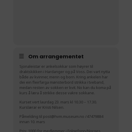
Om arrangementet
Sjonaleistar er ankelsokkar som høyrer til
draktskikken i Hardanger og på Voss. Dei vart nytta
både av kvinner, menn og born. Kring ankelen har
dei ein fleirfarga mønsterbord strikka i tveband,
medan resten av sokken er kvit. No kan du koma på
kurs å læra å strikke desse vakre sokkane.
Kurset vert laurdag 23. mars kl 10.30 – 17.30.
Kurslærar er Kristi Nilsen.
Påmelding til
post@hvm.museum.no
/47479884
innan 10. mars
Pris: 1000 for medlemmer i Folgefonn/Norges