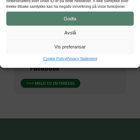
nettleseratferd eller unike ID-er på dette nettstedet. Å ikke samtykke eller
Sandvenvegen 50, 5600 Norheimsund
trekke tilbake samtykke kan ha negativ innvirkning på visse funksjoner.
Godta
Avslå
GET DIRECTIONS
Vis preferansar
Cookie Policy
Privacy Statement
Sjå dette arrangementet på
Facebook
>>> MELD DI INTERESSE