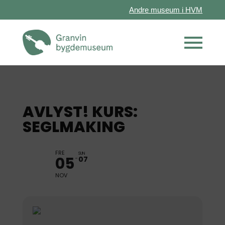
Andre museum i HVM
AVLYST! KURS:
SEGLMAKING
FRE
SUN
05
07
NOV