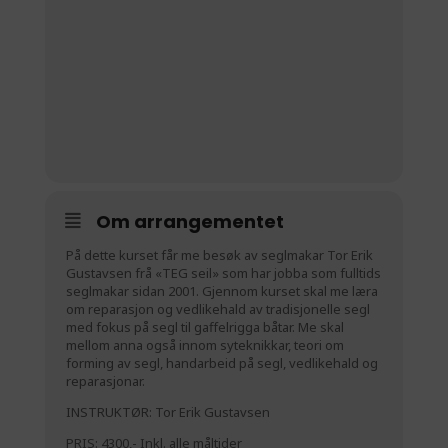
Om arrangementet
På dette kurset får me besøk av seglmakar Tor Erik
Gustavsen frå «TEG seil» som har jobba som fulltids
seglmakar sidan 2001. Gjennom kurset skal me læra
om reparasjon og vedlikehald av tradisjonelle segl
med fokus på segl til gaffelrigga båtar. Me skal
mellom anna også innom syteknikkar, teori om
forming av segl, handarbeid på segl, vedlikehald og
reparasjonar.
INSTRUKTØR: Tor Erik Gustavsen
PRIS: 4300,- Inkl. alle måltider