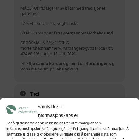
MÅLGRUPPE: Eigarar av båtar med tradisjonell
gaffelrigg
TA MED: Kniv, saks, seglhanske
STAD: Hardanger fartøyvernsenter, Norheimsund
SPØRSMÅL & PÅMELDING:
morten.hesthammer@hardangerogvoss.local/ tlf.
474 88 295, innan 18. okt. 2021
>>> Sjå samla kursprogram for Hardanger og
Voss museum pr januar 2021
Tid
5 (Fredag) 15:00 - 7 (Sundag) 12:00
(GMT+00:00)
Samtykke til
informasjonskapsler
For å gi de beste opplevelsene bruker vi teknologier som
STAD
informasjonskapsler for å lagre og/eller få tilgang til enhetsinformasjon. Å
samtykke til disse teknologiene vil tillate oss å behandle data som
Hardanger fartøyvernsenter