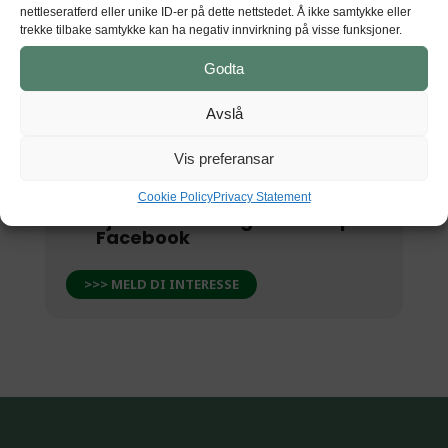
Hardanger fartøyvernsenter
nettleseratferd eller unike ID-er på dette nettstedet. Å ikke samtykke eller
Sandvenvegen 50, 5600 Norheimsund
trekke tilbake samtykke kan ha negativ innvirkning på visse funksjoner.
Godta
Avslå
GET DIRECTIONS
Vis preferansar
Cookie Policy
Privacy Statement
Sjå dette arrangementet på
Facebook
>>> MELD DI INTERESSE