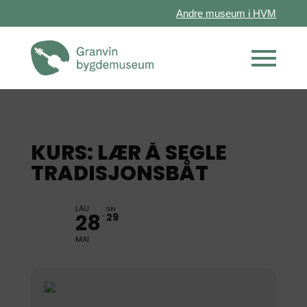
Andre museum i HVM
KURS: LÆR Å SEGLE
TRADISJONSBÅT
LAU
SUN
28
29
MAI