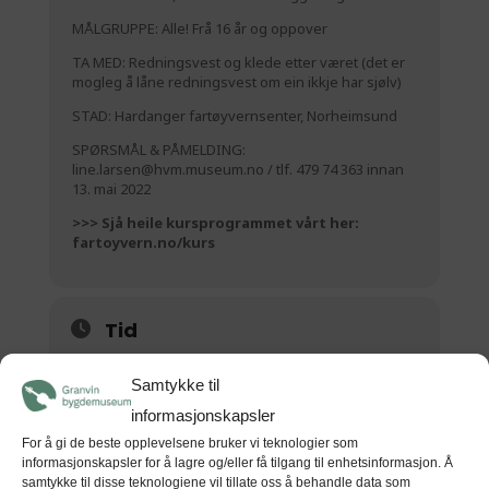
MÅLGRUPPE: Alle! Frå 16 år og oppover
TA MED: Redningsvest og klede etter været (det er
mogleg å låne redningsvest om ein ikkje har sjølv)
STAD: Hardanger fartøyvernsenter, Norheimsund
SPØRSMÅL & PÅMELDING:
line.larsen@hvm.museum.no / tlf. 479 74 363 innan
13. mai 2022
>>> Sjå heile kursprogrammet vårt her:
fartoyvern.no/kurs
Tid
28 (Laurdag) 10:00 - 29 (Sundag) 16:00
Samtykke til
(GMT+00:00)
informasjonskapsler
For å gi de beste opplevelsene bruker vi teknologier som
STAD
informasjonskapsler for å lagre og/eller få tilgang til enhetsinformasjon. Å
samtykke til disse teknologiene vil tillate oss å behandle data som