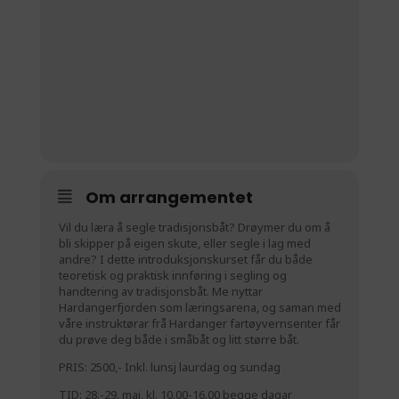
Om arrangementet
Vil du læra å segle tradisjonsbåt? Drøymer du om å
bli skipper på eigen skute, eller segle i lag med
andre? I dette introduksjonskurset får du både
teoretisk og praktisk innføring i segling og
handtering av tradisjonsbåt. Me nyttar
Hardangerfjorden som læringsarena, og saman med
våre instruktørar frå Hardanger fartøyvernsenter får
du prøve deg både i småbåt og litt større båt.
PRIS: 2500,- Inkl. lunsj laurdag og sundag
TID: 28.-29. mai, kl. 10.00-16.00 begge dagar