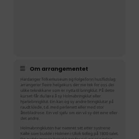
Om arrangementet
Hardanger folkemuseum og Folgefonn husflidslag
arrangerer fleire helgekurs der me tek for oss dei
ulike teknikkane som er nytta til bringklut. På dette
kurset får du læra å sy Holmabringklut eller
hjartebringklut. Ein kan og sy andre bringklutar på
raudt klede, t.d. med perlenett eller med stor
åttebladrose. Ein vel sjølv om ein vil sy det eine eller
det andre.
Holmabringkluten har namnet sitt etter systrene
Kølle som budde i Holmen i Ulvik tidleg på 1800-talet.