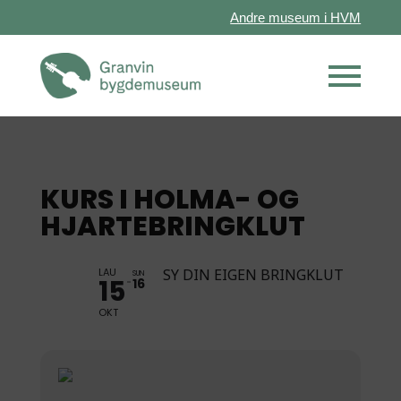
Andre museum i HVM
KURS I HOLMA- OG
HJARTEBRINGKLUT
LAU
SY DIN EIGEN BRINGKLUT
SUN
15
16
OKT