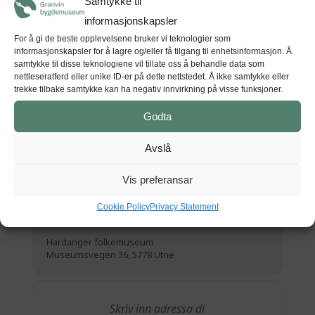
Samtykke til
For spørsmål, ta gjerne kontakt med Agnete
Sivertsen,
agnete.sivertsen@hvm.museum.no
informasjonskapsler
/95934698
For å gi de beste opplevelsene bruker vi teknologier som
Pris: Kr 3200,- for medlem i Folgefonn/Norges
informasjonskapsler for å lagre og/eller få tilgang til enhetsinformasjon. Å
husflidslag, 3700,- for ikkje-medlem. Kurset
samtykke til disse teknologiene vil tillate oss å behandle data som
inkluderer kaffi, kaker og varm lunsj begge dagane.
nettleseratferd eller unike ID-er på dette nettstedet. Å ikke samtykke eller
trekke tilbake samtykke kan ha negativ innvirkning på visse funksjoner.
Godta
Tid
Avslå
15 (Laurdag) 09:30 - 16 (Sundag) 17:00
(GMT+00:00)
Vis preferansar
Cookie Policy
Privacy Statement
STAD
Hardanger folkemuseum
Museumsvegen 36, 5778 Utne