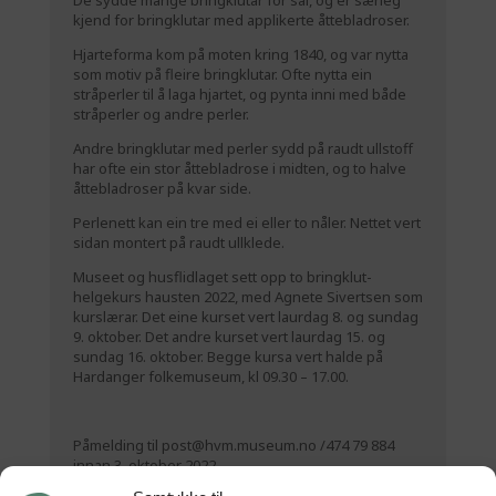
De sydde mange bringklutar for sal, og er særleg
kjend for bringklutar med applikerte åttebladroser.
Hjarteforma kom på moten kring 1840, og var nytta
som motiv på fleire bringklutar. Ofte nytta ein
stråperler til å laga hjartet, og pynta inni med både
stråperler og andre perler.
Andre bringklutar med perler sydd på raudt ullstoff
har ofte ein stor åttebladrose i midten, og to halve
åttebladroser på kvar side.
Perlenett kan ein tre med ei eller to nåler. Nettet vert
sidan montert på raudt ullklede.
Museet og husflidlaget sett opp to bringklut-
helgekurs hausten 2022, med Agnete Sivertsen som
kurslærar. Det eine kurset vert laurdag 8. og sundag
9. oktober. Det andre kurset vert laurdag 15. og
sundag 16. oktober. Begge kursa vert halde på
Hardanger folkemuseum, kl 09.30 – 17.00.
Påmelding til
post@hvm.museum.no
/474 79 884
innan 3. oktober 2022