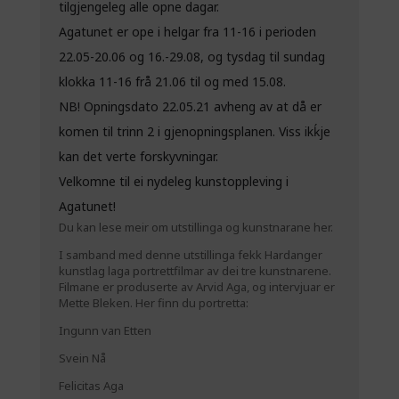
tilgjengeleg alle opne dagar.
Agatunet er ope i helgar fra 11-16 i perioden
22.05-20.06 og 16.-29.08, og tysdag til sundag
klokka 11-16 frå 21.06 til og med 15.08.
NB! Opningsdato 22.05.21 avheng av at då er
komen til trinn 2 i gjenopningsplanen. Viss ikḱje
kan det verte forskyvningar.
Velkomne til ei nydeleg kunstoppleving i
Agatunet!
Du kan lese meir om utstillinga og kunstnarane
her.
I samband med denne utstillinga fekk
Hardanger
kunstlag
laga portrettfilmar av dei tre kunstnarene.
Filmane er produserte av Arvid Aga, og intervjuar er
Mette Bleken. Her finn du portretta:
Ingunn van Etten
Svein Nå
Felicitas Aga