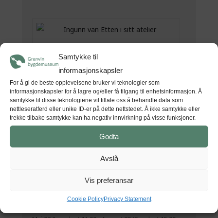
Ingunn van Etten i sitt atelier. Foto: Agurtxane
Concellion.
Samtykke til
informasjonskapsler
For å gi de beste opplevelsene bruker vi teknologier som
informasjonskapsler for å lagre og/eller få tilgang til enhetsinformasjon. Å
samtykke til disse teknologiene vil tillate oss å behandle data som
Svein Nå foran eit av arbeida sine. Foto: Mette
nettleseratferd eller unike ID-er på dette nettstedet. Å ikke samtykke eller
Bleken/HF.
trekke tilbake samtykke kan ha negativ innvirkning på visse funksjoner.
Godta
Avslå
Felicitas Aga i sitt atelier. Foto: privat.
Vis preferansar
Cookie Policy
Privacy Statement
Tid