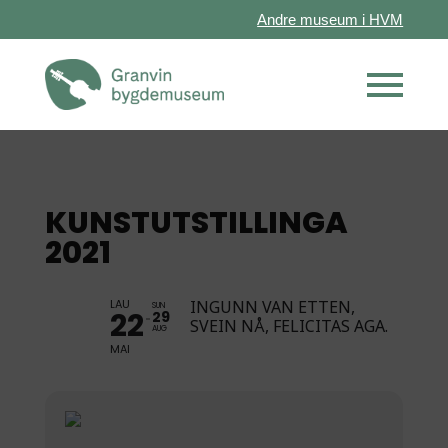
Andre museum i HVM
KUNSTUTSTILLINGA
2021
LAU
INGUNN VAN ETTEN,
SUN
22
29
SVEIN NÅ, FELICITAS AGA.
AUG
MAI