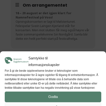
Om arrangementet
18 – 20 august er det igjen klart for
Namnefestival på Voss!
Opningskonserten er lagt til Mølstertunet.
Felespelar Svein Laingen Kjerland står for
konserten. Men mot slutten får meg også høyre vår
faste sommarspelekvinne Siri Nordgård. Samla blir
dette ein heilt perfekt start på festivalhelga.
Tid
Samtykke til
informasjonskapsler
(Fredag) 16:00 - 17:30
(GMT+00:00)
For å gi de beste opplevelsene bruker vi teknologier som
informasjonskapsler for å lagre og/eller få tilgang til enhetsinformasjon. Å
samtykke til disse teknologiene vil tillate oss å behandle data som
STAD
nettleseratferd eller unike ID-er på dette nettstedet. Å ikke samtykke eller
trekke tilbake samtykke kan ha negativ innvirkning på visse funksjoner.
Voss folkemuseum
Mølstervegen 143, 5705 Voss
Godta