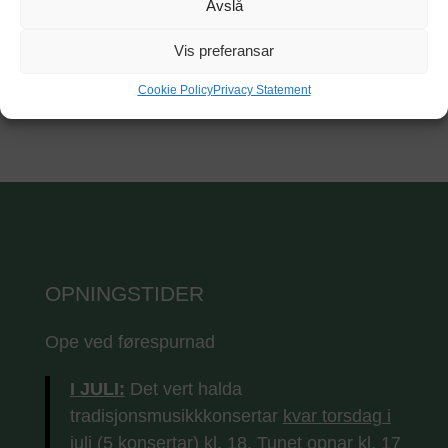
Avslå
Vis preferansar
GET DIRECTIONS
Cookie Policy
Privacy Statement
OPNINGSTIDER
Ope ved førespurnad
I JULI:
Det vert halda
tradisjonsmusikkkonsertar
kvar torsdag i
juli (5 konsertar) kl. 18.
Tunet opnar kl. 17