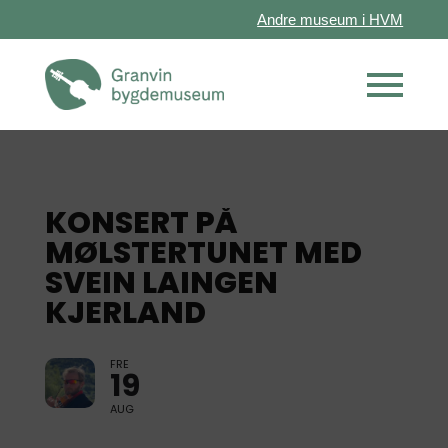
Andre museum i HVM
KONSERT PÅ
MØLSTERTUNET MED
SVEIN LAINGEN
KJERLAND
FRE
19
AUG