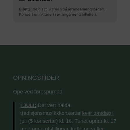
Billettar selgjast i kaféen på arrangementsdagen.
Konsert er inkludert i arrangementsbilletten.
OPNINGSTIDER
Ope ved førespurnad
I JULI:
Det vert halda
tradisjonsmusikkkonsertar
kvar torsdag i
juli (5 konsertar) kl. 18.
Tunet opnar kl. 17
med opne utstillingar, kaffe og vafler.