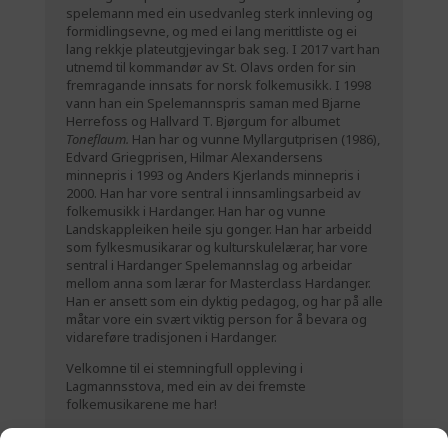
spelemann med ein usedvanleg sterk innleving og
formidlingsevne, og med ei lang merittliste og ei
lang rekkje plateutgjevingar bak seg. I 2017 vart han
utnemd til kommandør av St. Olavs orden for sin
fremragande innsats for norsk folkemusikk. I 1998
vann han ein Spelemannspris saman med Bjarne
Herrefoss og Hallvard T. Bjørgum for albumet
Toneflaum.
Han har og vunne Myllargutprisen (1986),
Edvard Griegprisen, Hilmar Alexandersens
minnepris i 1993 og Anders Kjerlands minnepris i
2000. Han har vore sentral i innsamlingsarbeid av
folkemusikk i Hardanger. Han har og vunne
Landskappleiken heile sju gonger. Han har arbeidd
som fylkesmusikarar og kulturskulelærar, har vore
sentral i Hardanger Spelemannslag og arbeidar
mellom anna som lærar for
Masterclass Hardanger
.
Han er ansett som ein dyktig pedagog, og har på alle
måtar vore ein svært viktig person for å bevara og
vidareføre tradisjonen i Hardanger.
Velkomne til ei stemningfull oppleving i
Lagmannsstova, med ein av dei fremste
folkemusikarene me har!
(Foto: Elisabeth Emmerhoff)