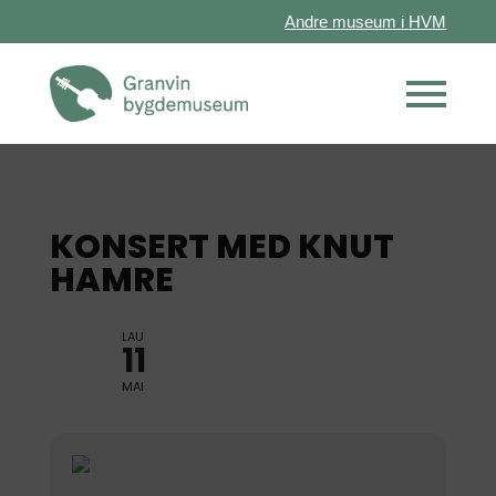
Andre museum i HVM
KONSERT MED KNUT
HAMRE
LAU
11
MAI