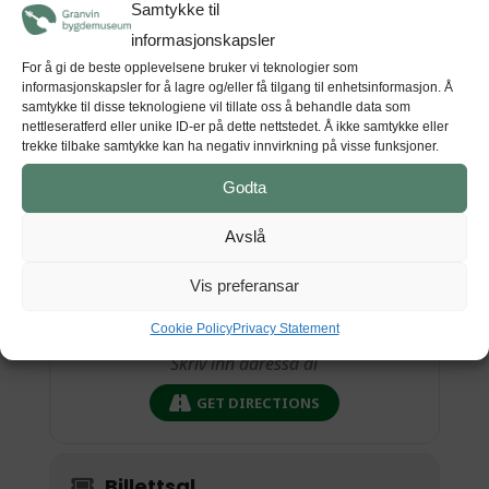
Samtykke til
informasjonskapsler
For å gi de beste opplevelsene bruker vi teknologier som
informasjonskapsler for å lagre og/eller få tilgang til enhetsinformasjon. Å
Tid
samtykke til disse teknologiene vil tillate oss å behandle data som
nettleseratferd eller unike ID-er på dette nettstedet. Å ikke samtykke eller
(Laurdag) 16:00 - 16:30
(GMT+00:00)
trekke tilbake samtykke kan ha negativ innvirkning på visse funksjoner.
Godta
STAD
Avslå
Agatunet
5776 Nå
Vis preferansar
Cookie Policy
Privacy Statement
GET DIRECTIONS
Billettsal