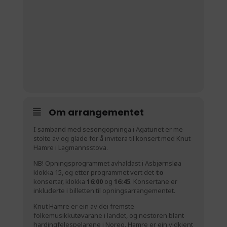
Om arrangementet
I samband med sesongopninga i Agatunet er me
stolte av og glade for å invitera til konsert med Knut
Hamre i Lagmannsstova.
NB! Opningsprogrammet avhaldast i Asbjørnsløa
klokka 15, og etter programmet vert det
to
konsertar, klokka
16:00
og
16:45
. Konsertane er
inkluderte i billetten til opningsarrangementet.
Knut Hamre er ein av dei fremste
folkemusikkutøvarane i landet, og nestoren blant
hardingfelespelarene i Noreg. Hamre er ein vidkjent