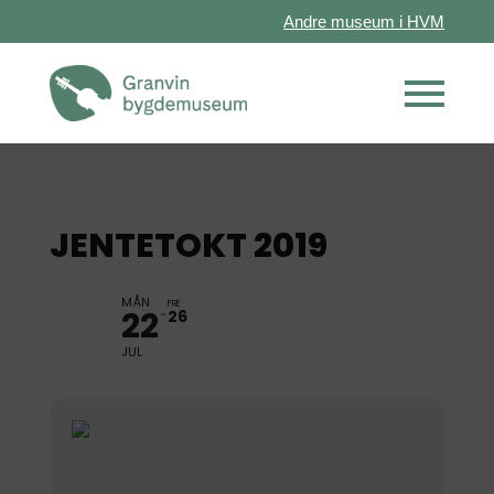
Andre museum i HVM
JENTETOKT 2019
MÅN
FRE
22
26
JUL