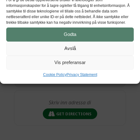
informasjonskapsler for å lagre og/eller få tilgang til enhetsinformasjon. Å
Hardanger fartøyvernsenter
samtykke til disse teknologiene vil tillate oss å behandle data som
Sandvenvegen 50, 5600 Norheimsund
nettleseratferd eller unike ID-er på dette nettstedet. Å ikke samtykke eller
trekke tilbake samtykke kan ha negativ innvirkning på visse funksjoner.
Godta
Avslå
Vis preferansar
Cookie Policy
Privacy Statement
GET DIRECTIONS