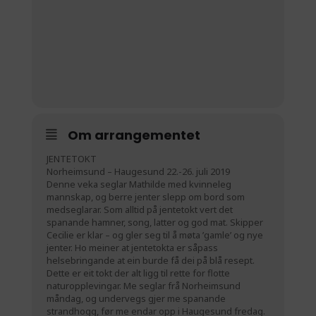
Om arrangementet
JENTETOKT
Norheimsund – Haugesund 22.-26. juli 2019
Denne veka seglar Mathilde med kvinneleg
mannskap, og berre jenter slepp om bord som
medseglarar. Som alltid på jentetokt vert det
spanande hamner, song, latter og god mat. Skipper
Cecilie er klar – og gler seg til å møta ’gamle’ og nye
jenter. Ho meiner at jentetokta er såpass
helsebringande at ein burde få dei på blå resept.
Dette er eit tokt der alt ligg til rette for flotte
naturopplevingar. Me seglar frå Norheimsund
måndag, og undervegs gjer me spanande
strandhogg, før me endar opp i Haugesund fredag.