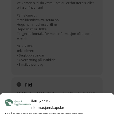
Velkomen skal du væra – om du er ‘førstereis’ eller
erfaren ‘havfrue!’
Påmelding til;
mathilde@hvm.museum.no
Hugs namn, adresse, tlf nr.
Depositum kr. 1000,-
Ta gjerne kontakt for meir informasjon på e-post
eller tlf.
NOK 7700,-
Inkluderer:
• Seglopplevingar
• Overnatting på Mathilde
• 3 måltid per dag
Tid
22 (Måndag) 10:00 - 26 (Fredag) 14:00
(GMT+00:00)
Samtykke til
informasjonskapsler
STAD
For å gi de beste opplevelsene bruker vi teknologier som