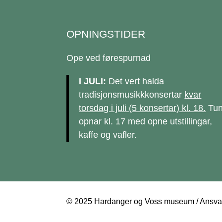
OPNINGSTIDER
Ope ved førespurnad
I JULI:
Det vert halda
tradisjonsmusikkkonsertar
kvar
torsdag i juli (5 konsertar) kl. 18.
Tun
opnar kl. 17 med opne utstillingar,
kaffe og vafler.
© 2025 Hardanger og Voss museum / Ansvarl