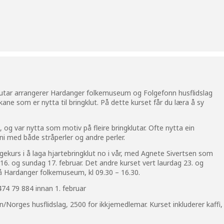
lutar arrangerer Hardanger folkemuseum og Folgefonn husflidslag
kane som er nytta til bringklut. På dette kurset får du læra å sy
g var nytta som motiv på fleire bringklutar. Ofte nytta ein
inni med både stråperler og andre perler.
gekurs i å laga hjartebringklut no i vår, med Agnete Sivertsen som
 16. og sundag 17. februar. Det andre kurset vert laurdag 23. og
på Hardanger folkemuseum, kl 09.30 – 16.30.
74 79 884 innan 1. februar
n/Norges husflidslag, 2500 for ikkjemedlemar. Kurset inkluderer kaffi,