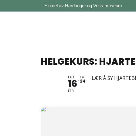
– Ein del av Hardanger og Voss museum
HELGEKURS: HJART
LAU
LÆR Å SY HJARTE
SUN
16
24
FEB