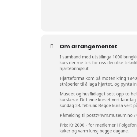
Om arrangementet
I samband med utstillinga 1000 bringk
kurs der me tek for oss dei ulike teknik
hjartebringklut.
Hjarteforma kom på moten kring 1840, o
stråperler til å laga hjartet, og pynta 
Museet og husflidlaget sett opp to hel
kurslærar. Det eine kurset vert laurdag
sundag 24. februar. Begge kursa vert 
Påmelding til
post@hvm.museum.no
/4
Pris: Kr 2000,- for medlemer i Folgefon
kaker og varm lunsj begge dagane.