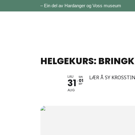
– Ein del av Hardanger og Voss museum
HELGEKURS: BRINGK
LAU
LÆR Å SY KROSSTI
SUN
31
01
SEP
AUG