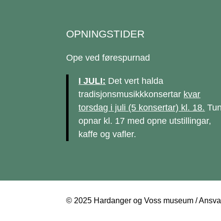
OPNINGSTIDER
Ope ved førespurnad
I JULI:
Det vert halda
tradisjonsmusikkkonsertar
kvar
torsdag i juli (5 konsertar) kl. 18.
Tun
opnar kl. 17 med opne utstillingar,
kaffe og vafler.
© 2025 Hardanger og Voss museum / Ansvarl