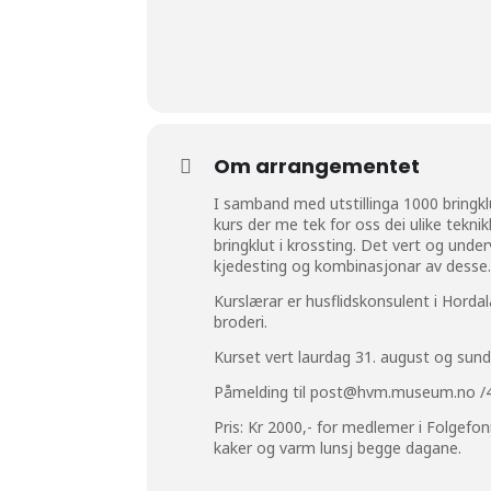
Om arrangementet
I samband med utstillinga 1000 bringk
kurs der me tek for oss dei ulike teknik
bringklut i krossting. Det vert og unde
kjedesting og kombinasjonar av desse
Kurslærar er husflidskonsulent i Horda
broderi.
Kurset vert laurdag 31. august og sun
Påmelding til
post@hvm.museum.no
/4
Pris: Kr 2000,- for medlemer i Folgefon
kaker og varm lunsj begge dagane.