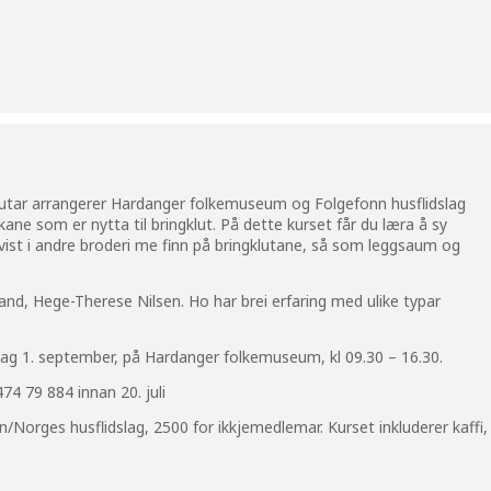
lutar arrangerer Hardanger folkemuseum og Folgefonn husflidslag
kane som er nytta til bringklut. På dette kurset får du læra å sy
rvist i andre broderi me finn på bringklutane, så som leggsaum og
.
land, Hege-Therese Nilsen. Ho har brei erfaring med ulike typar
dag 1. september, på Hardanger folkemuseum, kl 09.30 – 16.30.
74 79 884 innan 20. juli
n/Norges husflidslag, 2500 for ikkjemedlemar. Kurset inkluderer kaffi,