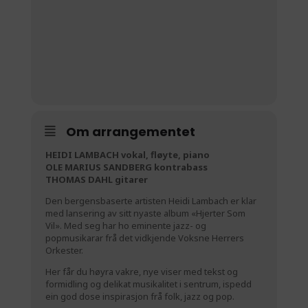
Om arrangementet
HEIDI LAMBACH vokal, fløyte, piano
OLE MARIUS SANDBERG kontrabass
THOMAS DAHL gitarer
Den bergensbaserte artisten Heidi Lambach er klar
med lansering av sitt nyaste album «Hjerter Som
Vil». Med seg har ho eminente jazz- og
popmusikarar frå det vidkjende Voksne Herrers
Orkester.
Her får du høyra vakre, nye viser med tekst og
formidling og delikat musikalitet i sentrum, ispedd
ein god dose inspirasjon frå folk, jazz og pop.