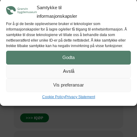
(Laurdag) 19:00
(GMT+00:00)
Samtykke til
informasjonskapsler
STAD
For å gi de beste opplevelsene bruker vi teknologier som
informasjonskapsler for å lagre og/eller få tilgang til enhetsinformasjon. Å
Kunsthuset Kabuso
samtykke til disse teknologiene vil tillate oss å behandle data som
Hardangerfjordvegen 626, 5610 Øystese
nettleseratferd eller unike ID-er på dette nettstedet. Å ikke samtykke eller
trekke tilbake samtykke kan ha negativ innvirkning på visse funksjoner.
Godta
Avslå
GET DIRECTIONS
Vis preferansar
Billettsal på nett, restbillettar
Cookie Policy
Privacy Statement
i døra
>>> KJØP