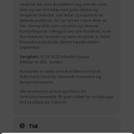
Heidi har dei siste åra etablert seg som ein varm,
ekte og nær formidlar, med gode tekstar og
fengande melodiar som løftar og inspirerer eit
lyttande publikum. Ho har turnert i store delar av
Sør- Noreg både som soloartist og i diverse
konstellasjonar. I tillegg til den nye musikken, lovar
hun leikande, levande og nære versjonar av fleire
klassiske jazzballader denne haustkvelden i
september.
Varigheit:
Kl 19-20.30 inkludert pause
Billettar: Kr 250,- (under)
Konserten er støtta av Kulturrådet ved Norsk
Kulturfond, Fond For Utøvende Kunstnere og
Bergen Kommune.
Alle innehavere av ledsagerbevis for
funksjonshemmede får gratis billett for sin ledsagar
(må bestillast via Ticketco)
Tid