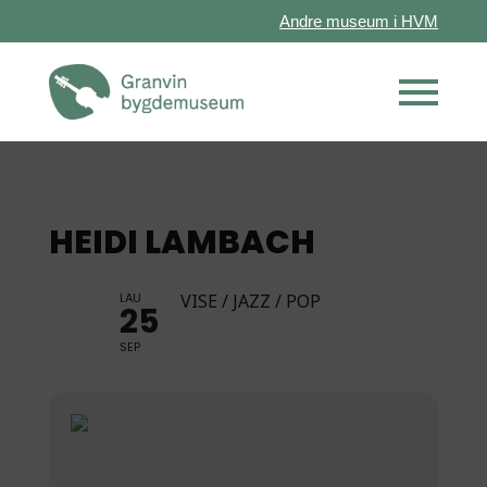
Andre museum i HVM
HEIDI LAMBACH
LAU
VISE / JAZZ / POP
25
SEP