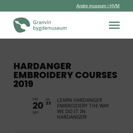
Andre museum i HVM
HARDANGER
EMBROIDERY COURSES
2019
FRE
LEARN HARDANGER
SUN
20
22
EMBROIDERY THE WAY
WE DO IT IN
SEP
HARDANGER!