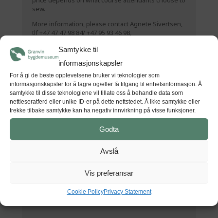
price depends on what course attendants choose to
sew.
More information, please contact Agnete Sivertsen,
tlf +47 47 47 98 84/ +47 95 93 46 98,
agnete.sivertsen@hvm.museum.no
Samtykke til
Hardanger Embroidery courses 2019
informasjonskapsler
For å gi de beste opplevelsene bruker vi teknologier som
informasjonskapsler for å lagre og/eller få tilgang til enhetsinformasjon. Å
samtykke til disse teknologiene vil tillate oss å behandle data som
Tid
nettleseratferd eller unike ID-er på dette nettstedet. Å ikke samtykke eller
trekke tilbake samtykke kan ha negativ innvirkning på visse funksjoner.
20 (Fredag) 09:30 - 22 (Sundag) 14:00
(GMT+00:00)
Godta
STAD
Avslå
Hardanger folkemuseum
Museumsvegen 36, 5778 Utne
Vis preferansar
Cookie Policy
Privacy Statement