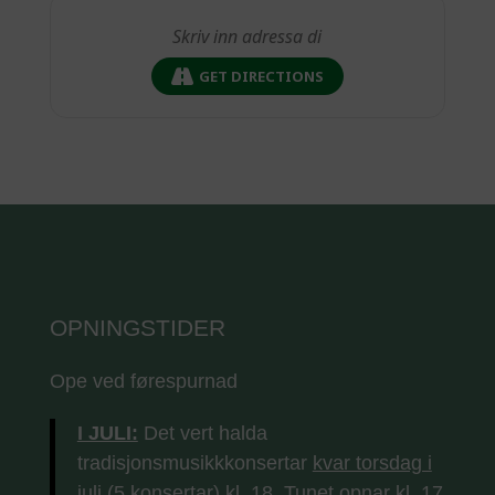
GET DIRECTIONS
OPNINGSTIDER
Ope ved førespurnad
I JULI:
Det vert halda
tradisjonsmusikkkonsertar
kvar torsdag i
juli (5 konsertar) kl. 18.
Tunet opnar kl. 17