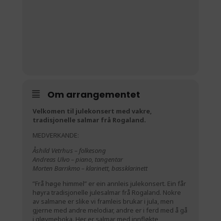
Om arrangementet
Velkomen til julekonsert med vakre,
tradisjonelle salmar frå Rogaland.
MEDVERKANDE:
Åshild Vetrhus – folkesong
Andreas Ulvo – piano, tangentar
Morten Barrikmo – klarinett, bassklarinett
”Frå høge himmel” er ein annleis julekonsert. Ein får
høyra tradisjonelle julesalmar frå Rogaland. Nokre
av salmane er slike vi framleis brukar i jula, men
gjerne med andre melodiar, andre er i ferd med å gå
i gløymeboka. Her er salmar med innfløkte