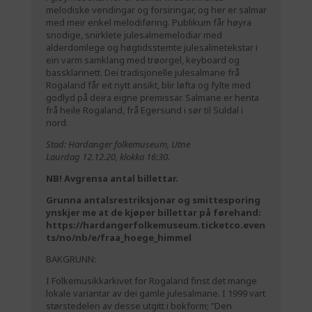
melodiske vendingar og forsiringar, og her er salmar
med meir enkel melodiføring. Publikum får høyra
snodige, snirklete julesalmemelodiar med
alderdomlege og høgtidsstemte julesalmetekstar i
ein varm samklang med trøorgel, keyboard og
bassklarinett. Dei tradisjonelle julesalmane frå
Rogaland får eit nytt ansikt, blir løfta og fylte med
godlyd på deira eigne premissar. Salmane er henta
frå heile Rogaland, frå Egersund i sør til Suldal i
nord.
Stad: Hardanger folkemuseum, Utne
Laurdag 12.12.20, klokka 16:30.
NB! Avgrensa antal billettar.
Grunna antalsrestriksjonar og smittesporing
ynskjer me at de kjøper billettar på førehand:
https://hardangerfolkemuseum.ticketco.even
ts/no/nb/e/fraa_hoege_himmel
BAKGRUNN:
I Folkemusikkarkivet for Rogaland finst det mange
lokale variantar av dei gamle julesalmane. I 1999 vart
størstedelen av desse utgitt i bokform; ”Den