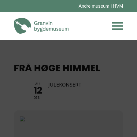
Andre museum i HVM
FRÅ HØGE HIMMEL
LAU
JULEKONSERT
12
DES