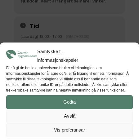
sjukdom. Vært arrangert seinare i vinter.
Tid
(Laurdag) 13:00 - 17:00
(GMT+00:00)
Samtykke til
STAD
informasjonskapsler
For å gi de beste opplevelsene bruker vi teknologier som
Agatunet
informasjonskapsler for å lagre og/eller få tilgang til enhetsinformasjon. Å
5776 Nå
samtykke til disse teknologiene vil tillate oss å behandle data som
nettleseratferd eller unike ID-er på dette nettstedet. Å ikke samtykke eller
trekke tilbake samtykke kan ha negativ innvirkning på visse funksjoner.
Godta
GET DIRECTIONS
Avslå
Vis preferansar