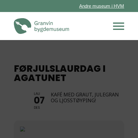
Andre museum i HVM
FØRJULSLAURDAG I
AGATUNET
LAU
KAFÉ MED GRAUT, JULEGRAN
07
OG LJOSSTØYPING!
DES