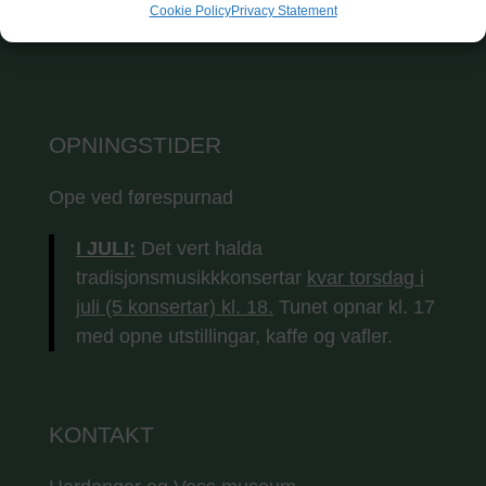
Cookie Policy
Privacy Statement
OPNINGSTIDER
Ope ved førespurnad
I JULI:
Det vert halda
tradisjonsmusikkkonsertar
kvar torsdag i
juli (5 konsertar) kl. 18.
Tunet opnar kl. 17
med opne utstillingar, kaffe og vafler.
KONTAKT