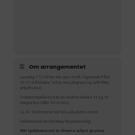
Om arrangementet
Laurdag 7.12.19 har me ope i kafé i Agatunet frå kl.
13-17. Frå klokka 14 har me julegraut og saft! Elles
enkelt utval.
I Haldorskjellaren kan du mellom klokka 13 og 16
støypa ljos (40kr for to ljos).
Ca. kl. 16:30 tenner me ljos på juletre i tunet.
Velkomne til ein triveleg førjulslaurdag!
NB! Spikkekurset er diverre avlyst grunna