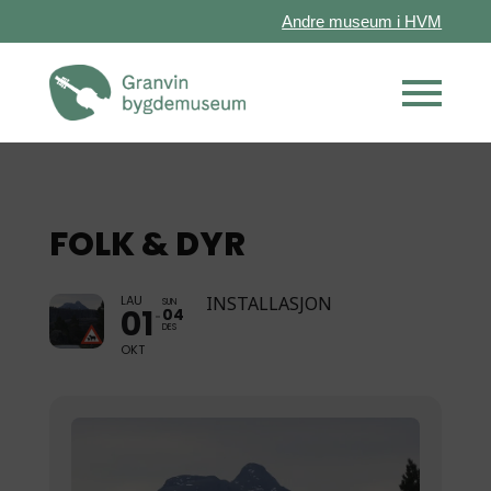
Andre museum i HVM
FOLK & DYR
LAU
INSTALLASJON
SUN
01
04
DES
OKT