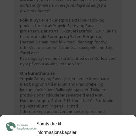
Korleis er dyr ein del av livsgrunnlaget så langt frå
fastlands-Noreg?
Folk & Dyr
er eit kunstprosjekt i live-radio- og
podkastformat av Yngvild Færøy og Søssa
Jørgensen. Det starta i Skiptvet i Østfold i 2017. Sidan
har dei besøkt Sørenga og Salten, Bergen og
Harstad. Saman med folk med lidenskap for dyr,
utforskar dei spørsmåla om kva samspelet med dyr
fortel oss:
Kva slags dyr vel me å ha tett innpå oss? Korleis vert
dyra påverka av aktivitetane våre?
Om kunstnarane
Yngvild Færøy og Søssa Jørgensen er kunstnarar
med bakgrunn frå mellom anna radiOrakel og
lydkunstkollektivet BallongMagasinet. Tidligare
produksjonar inkluderar samarbeid med NRK,
Høstutstillingen, Galleri F 15, Konsthall C i Stockholm
og Festspillutstillingen i Harstad.
I dei ulike episodane vert me betre kjend med
folke- og dyrelivet på øyane.
Samtykke til
Live Radio i Kabuso:
Bli med som tilhøyrar under
Folk&Dyr live radio i Kabuso – sundag 23. oktober kl
informasjonskapsler