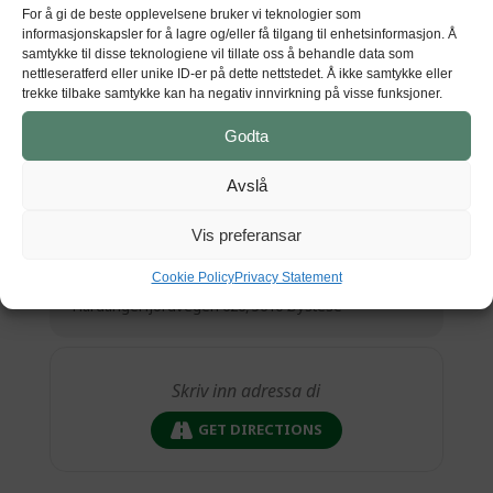
15.
For å gi de beste opplevelsene bruker vi teknologier som
informasjonskapsler for å lagre og/eller få tilgang til enhetsinformasjon. Å
samtykke til disse teknologiene vil tillate oss å behandle data som
nettleseratferd eller unike ID-er på dette nettstedet. Å ikke samtykke eller
Tid
trekke tilbake samtykke kan ha negativ innvirkning på visse funksjoner.
Oktober 1 (Laurdag) 00:00 - Desember 4 (Sundag)
Godta
00:00
(GMT+00:00)
Avslå
Vis preferansar
STAD
Cookie Policy
Privacy Statement
Kunsthuset Kabuso
Hardangerfjordvegen 626, 5610 Øystese
GET DIRECTIONS