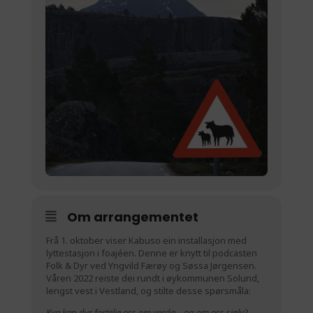
Om arrangementet
Frå 1. oktober viser Kabuso ein installasjon med
lyttestasjon i foajéen. Denne er knytt til podcasten
Folk & Dyr ved Yngvild Færøy og Søssa Jørgensen.
Våren 2022 reiste dei rundt i øykommunen Solund,
lengst vest i Vestland, og stilte desse spørsmåla:
Kva kan dyr fortelje oss om verda – og om oss sjølv?