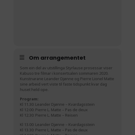
Om arrangementet
Som ein del av utstillinga Styrlause prosessar viser
Kabuso tre filmar i konsertsalen sommaren 2020.
Kunstnarane Leander Djønne og Pierre Lionel Matte
sine arbeid vert viste til faste tidspunkt kvar dag
huset held ope.
Program:
Kl 11.30: Leander Djønne – Kvardagsstein
Kl 12.00: Pierre L. Matte – Pas de deux
Kl 12.30: Pierre L. Matte – Reisen
Kl 13.00: Leander Djønne – Kvardagsstein
Kl 13.30: Pierre L. Matte – Pas de deux