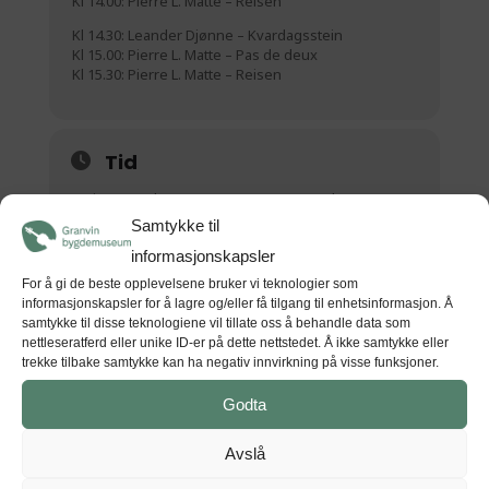
Kl 14.00: Pierre L. Matte – Reisen
Kl 14.30: Leander Djønne – Kvardagsstein
Kl 15.00: Pierre L. Matte – Pas de deux
Kl 15.30: Pierre L. Matte – Reisen
Tid
Juni 21 (Sundag) 00:00 - August 23 (Sundag) 00:00
(GMT+00:00)
Samtykke til
informasjonskapsler
For å gi de beste opplevelsene bruker vi teknologier som
STAD
informasjonskapsler for å lagre og/eller få tilgang til enhetsinformasjon. Å
samtykke til disse teknologiene vil tillate oss å behandle data som
Kunsthuset Kabuso
nettleseratferd eller unike ID-er på dette nettstedet. Å ikke samtykke eller
Hardangerfjordvegen 626, 5610 Øystese
trekke tilbake samtykke kan ha negativ innvirkning på visse funksjoner.
Godta
Avslå
GET DIRECTIONS