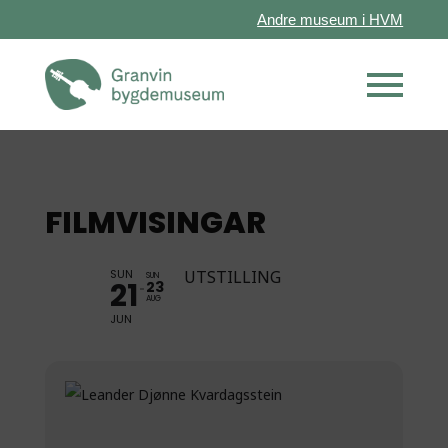
Andre museum i HVM
FILMVISINGAR
SUN
UTSTILLING
SUN
21
23
AUG
JUN