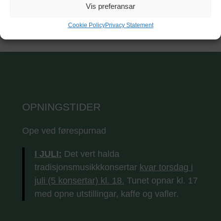
Vis preferansar
Cookie Policy
Privacy Statement
OPNINGSTIDER
Ope ved førespurnad
I JULI:
Det vert halda
tradisjonsmusikkkonsertar
kvar torsdag i
juli (5 konsertar) kl. 18.
Tunet opnar kl. 17
med opne utstillingar, kaffe og vafler.