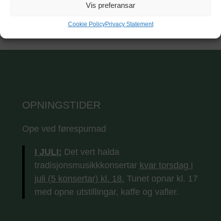
Vis preferansar
Cookie Policy
Privacy Statement
OPNINGSTIDER
Ope ved førespurnad
I JULI:
Det vert halda
tradisjonsmusikkkonsertar
kvar torsdag i
juli (5 konsertar) kl. 18.
Tunet opnar kl. 17
med opne utstillingar, kaffe og vafler.