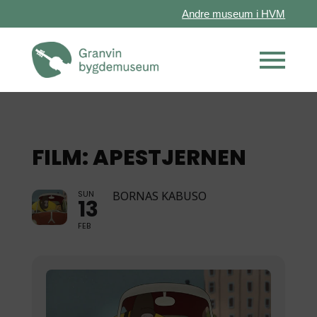
Andre museum i HVM
FILM: APESTJERNEN
SUN
BORNAS KABUSO
13
FEB