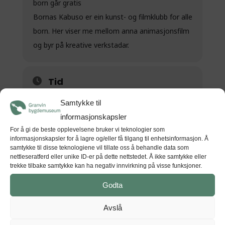
born går gratis
Bornas Kabuso er ein kunst- og filmklubb for alle
born. Her viser me mellom anna animasjonsfilm
og byr på kreative verkstadar.
Tid
(Sundag) 12:00
(GMT+00:00)
Samtykke til
informasjonskapsler
For å gi de beste opplevelsene bruker vi teknologier som
STAD
informasjonskapsler for å lagre og/eller få tilgang til enhetsinformasjon. Å
samtykke til disse teknologiene vil tillate oss å behandle data som
Kunsthuset Kabuso
nettleseratferd eller unike ID-er på dette nettstedet. Å ikke samtykke eller
Hardangerfjordvegen 626, 5610 Øystese
trekke tilbake samtykke kan ha negativ innvirkning på visse funksjoner.
Godta
Avslå
GET DIRECTIONS