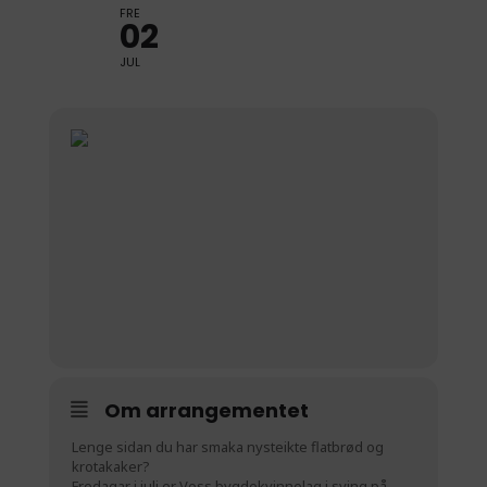
FRE
02
JUL
Om arrangementet
Lenge sidan du har smaka nysteikte flatbrød og
krotakaker?
Fredagar i juli er Voss bygdekvinnelag i sving på