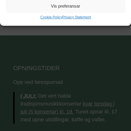
GET DIRECTIONS
Vis preferansar
Cookie Policy
Privacy Statement
OPNINGSTIDER
Ope ved førespurnad
I JULI:
Det vert halda
tradisjonsmusikkkonsertar
kvar torsdag i
juli (5 konsertar) kl. 18.
Tunet opnar kl. 17
med opne utstillingar, kaffe og vafler.