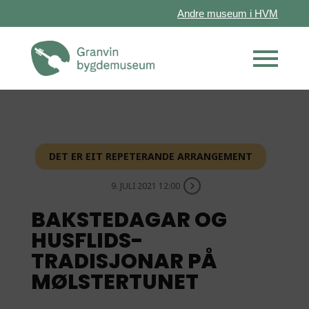
Andre museum i HVM
DET ER EIT REPETERANDE ARRANGEMENT
9. JULI 2021 12:00
BAKSTEDAGAR OG
HUSFLIDS-
TRADISJONAR PÅ
MØLSTERTUNET