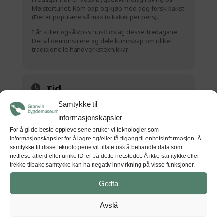
Mølstertunet. Kom opp og kjøp med deg fersk bakst.
(Dei er populære så max to kaker per pers).
I år stiller også Voss husflidslag desse fredagane.
Dei vil demonstrere og dele kunnskap om ulike
tradisjonelle handverksteknikkar.
Tid
Samtykke til
(Fredag) 12:00 - 15:00
(GMT+00:00)
informasjonskapsler
For å gi de beste opplevelsene bruker vi teknologier som
STAD
informasjonskapsler for å lagre og/eller få tilgang til enhetsinformasjon. Å
samtykke til disse teknologiene vil tillate oss å behandle data som
Voss folkemuseum
nettleseratferd eller unike ID-er på dette nettstedet. Å ikke samtykke eller
Mølstervegen 143, 5705 Voss
trekke tilbake samtykke kan ha negativ innvirkning på visse funksjoner.
Godta
Avslå