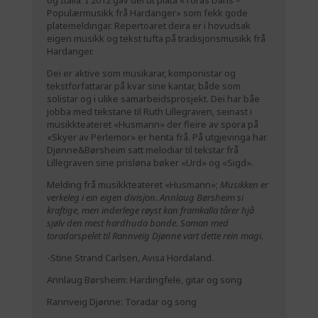
Populærmusikk frå Hardanger» som fekk gode
platemeldingar. Repertoaret deira er i hovudsak
eigen musikk og tekst tufta på tradisjonsmusikk frå
Hardanger.
Dei er aktive som musikarar, komponistar og
tekstforfattarar på kvar sine kantar, både som
solistar og i ulike samarbeidsprosjekt. Dei har båe
jobba med tekstane til Ruth Lillegraven, seinast i
musikkteateret «Husmann» der fleire av spora på
«Skyer av Perlemor» er henta frå. På utgjevinga har
Djønne&Børsheim satt melodiar til tekstar frå
Lillegraven sine prisløna bøker «Urd» og «Sigd».
Melding frå musikkteateret «Husmann»;
Musikken er
verkeleg i ein eigen divisjon. Annlaug Børsheim si
kraftige, men inderlege røyst kan framkalla tårer hjå
sjølv den mest hardhuda bonde. Saman med
toradarspelet til Rannveig Djønne vart dette rein magi.
-Stine Strand Carlsen, Avisa Hordaland.
Annlaug Børsheim: Hardingfele, gitar og song
Rannveig Djønne: Toradar og song