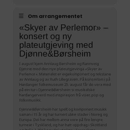
Om arrangementet
«Skyer av Perlemor» –
konsert og ny
plateutgjeving med
Djønne&Børsheim
I august kjem Annlaug Børsheim og Rannveig
Djønne med den nye plateutgjevinga «Skyer av
Perlemor». Materialet er eigekomponert og tekstane
av Annlaug og av Ruth Lillegraven. På konserten i på
Hardanger folkemuseum 25. august får de vera med
på ein tur i Djønne&Børsheim si musikalske
hardangerverd med inspirasjon frå viser, pop og
folkemusikk.
Djønne&Børsheim har spelt og komponert musikk
saman i 15 år og har turnert ulike stader i Noreg og
Europa. Dei har mellom anna vore på fire lengre
turnear i Tyskland, og har hatt oppdrag i Skottland
og Italia. I 2012 gav dei ut plata «Toras Dans –