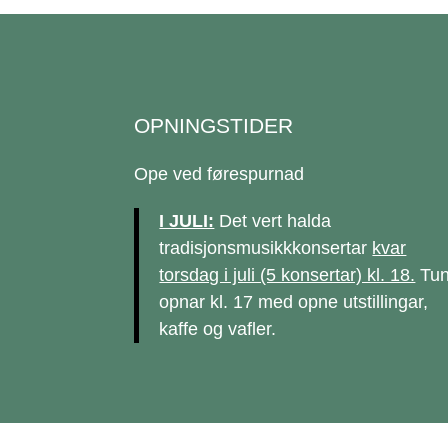
OPNINGSTIDER
Ope ved førespurnad
I JULI:
Det vert halda
tradisjonsmusikkkonsertar
kvar
torsdag i juli (5 konsertar) kl. 18.
Tun
opnar kl. 17 med opne utstillingar,
kaffe og vafler.