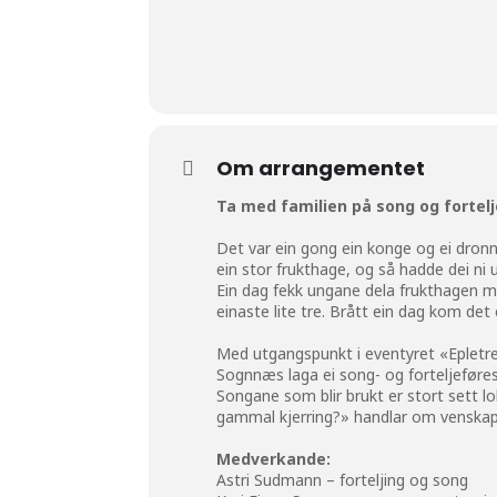
Om arrangementet
Ta med familien på song og fortelj
Det var ein gong ein konge og ei dronni
ein stor frukthage, og så hadde dei ni 
Ein dag fekk ungane dela frukthagen me
einaste lite tre. Brått ein dag kom det
Med utgangspunkt i eventyret «Epletre
Sognnæs laga ei song- og forteljeførest
Songane som blir brukt er stort sett l
gammal kjerring?» handlar om venskap,
Medverkande:
Astri Sudmann – forteljing og song