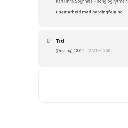
Kari Finne Sognnæs – song og rytmei
I samarbeid med hardingfela.no
Tid
(Onsdag) 18:00
(GMT+00:00)