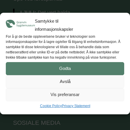
I JULI:
Det vert halda
tradisjonsmusikkkonsertar
kvar torsdag i
Samtykke til
juli (5 konsertar) kl. 18.
Tunet opnar kl. 17
informasjonskapsler
med opne utstillingar, kaffe og vafler.
For å gi de beste opplevelsene bruker vi teknologier som
informasjonskapsler for å lagre og/eller få tilgang til enhetsinformasjon. Å
samtykke til disse teknologiene vil tillate oss å behandle data som
nettleseratferd eller unike ID-er på dette nettstedet. Å ikke samtykke eller
trekke tilbake samtykke kan ha negativ innvirkning på visse funksjoner.
KONTAKT
Godta
Hardanger og Voss museum
Avslå
T: +47 47 47 98 84
E: post@hvm.museum.no
Vis preferansar
Sjå på Google maps
Cookie Policy
Privacy Statement
SOSIALE MEDIA