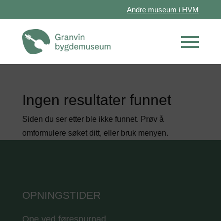
Andre museum i HVM
Ingen resultater funnet
Siden du ser etter ble ikke funnet. Prøv å
omformulere søket ditt, eller bruk menyen.
OPNINGSTIDER
Ope ved førespurnad