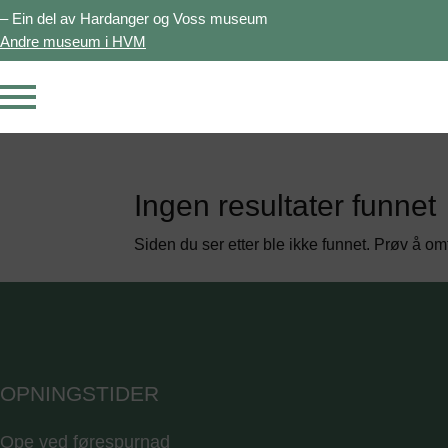
– Ein del av Hardanger og Voss museum
Andre museum i HVM
Ingen resultater funnet
Siden du ser etter ble ikke funnet. Prøv å om
OPNINGSTIDER
Ope ved førespurnad