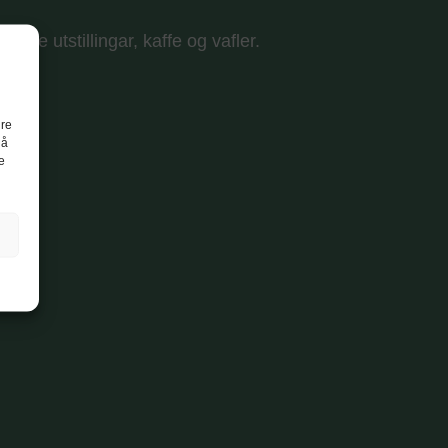
pne utstillingar, kaffe og vafler.
gre
 å
e