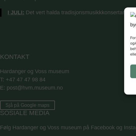
I JULI:
Det vert halda tradisjonsmusikkkonsertar
kvar
For
og/
beh
ell
KONTAKT
Hardanger og Voss museum
T: +47 47 47 98 84
E: post@hvm.museum.no
Sjå på Google maps
SOSIALE MEDIA
Følg Hardanger og Voss museum på Facebook og Inst