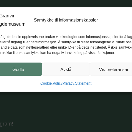
 torsdag i juli (5 konsertar) kl. 18.
Tunet opnar kl. 17 med o
Samtykke til informasjonskapsler
 å gi de beste opplevelsene bruker vi teknologier som informasjonskapsler for å la
eller få tilgang til enhetsinformasjon. Å samtykke til disse teknologiene vil tillate oss
andle data som nettleseratferd eller unike ID-er på dette nettstedet. Å ikke samtykk
er trekke tilbake samtykke kan ha negativ innvirkning på visse funksjoner.
Godta
Avslå
Vis preferansar
Cookie Policy
Privacy Statement
agram!