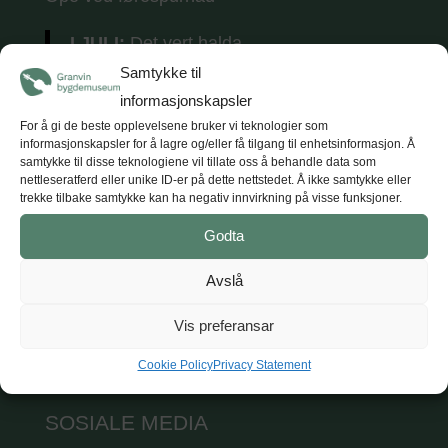
I JULI:
Det vert halda
tradisjonsmusikkkonsertar
kvar torsdag i
Samtykke til
juli (5 konsertar) kl. 18.
Tunet opnar kl. 17
informasjonskapsler
med opne utstillingar, kaffe og vafler.
For å gi de beste opplevelsene bruker vi teknologier som
informasjonskapsler for å lagre og/eller få tilgang til enhetsinformasjon. Å
samtykke til disse teknologiene vil tillate oss å behandle data som
nettleseratferd eller unike ID-er på dette nettstedet. Å ikke samtykke eller
trekke tilbake samtykke kan ha negativ innvirkning på visse funksjoner.
KONTAKT
Godta
Hardanger og Voss museum
Avslå
T: +47 47 47 98 84
E: post@hvm.museum.no
Vis preferansar
Sjå på Google maps
Cookie Policy
Privacy Statement
SOSIALE MEDIA