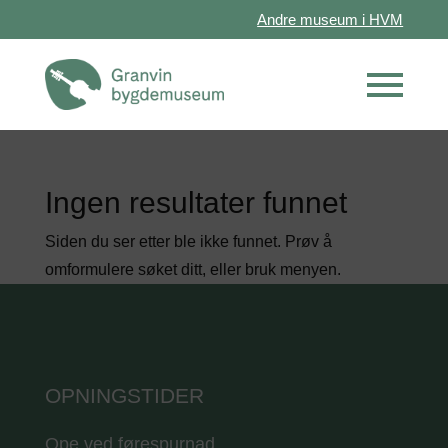
Andre museum i HVM
Ingen resultater funnet
Siden du ser etter ble ikke funnet. Prøv å
omformulere søket ditt, eller bruk menyen.
OPNINGSTIDER
Ope ved førespurnad