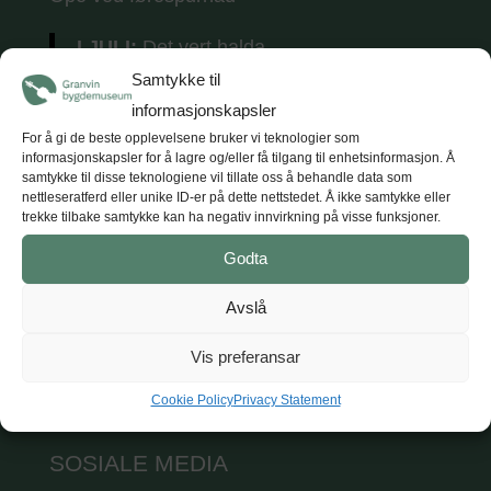
I JULI:
Det vert halda
tradisjonsmusikkkonsertar
kvar torsdag i
Samtykke til
juli (5 konsertar) kl. 18.
Tunet opnar kl. 17
informasjonskapsler
med opne utstillingar, kaffe og vafler.
For å gi de beste opplevelsene bruker vi teknologier som
informasjonskapsler for å lagre og/eller få tilgang til enhetsinformasjon. Å
samtykke til disse teknologiene vil tillate oss å behandle data som
nettleseratferd eller unike ID-er på dette nettstedet. Å ikke samtykke eller
trekke tilbake samtykke kan ha negativ innvirkning på visse funksjoner.
KONTAKT
Godta
Hardanger og Voss museum
Avslå
T: +47 47 47 98 84
E: post@hvm.museum.no
Vis preferansar
Sjå på Google maps
Cookie Policy
Privacy Statement
SOSIALE MEDIA