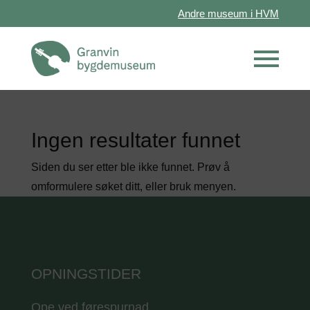
Andre museum i HVM
Ingen resultater funnet
Siden du ser etter ble ikke funnet. Prøv å
omformulere søket ditt, eller bruk menyen.
OPNINGSTIDER
Ope ved førespurnad