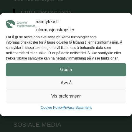
I JULI:
Det vert halda
tradisjonsmusikkkonsertar
kvar torsdag i
Samtykke til
juli (5 konsertar) kl. 18.
Tunet opnar kl. 17
informasjonskapsler
med opne utstillingar, kaffe og vafler.
For å gi de beste opplevelsene bruker vi teknologier som
informasjonskapsler for å lagre og/eller få tilgang til enhetsinformasjon. Å
samtykke til disse teknologiene vil tillate oss å behandle data som
nettleseratferd eller unike ID-er på dette nettstedet. Å ikke samtykke eller
trekke tilbake samtykke kan ha negativ innvirkning på visse funksjoner.
KONTAKT
Godta
Hardanger og Voss museum
Avslå
T: +47 47 47 98 84
E: post@hvm.museum.no
Vis preferansar
Sjå på Google maps
Cookie Policy
Privacy Statement
SOSIALE MEDIA