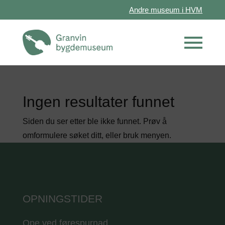
Andre museum i HVM
Ingen resultater funnet
Siden du ser etter ble ikke funnet. Prøv å
omformulere søket ditt, eller bruk menyen.
OPNINGSTIDER
Ope ved førespurnad