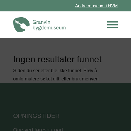
Andre museum i HVM
Ingen resultater funnet
Siden du ser etter ble ikke funnet. Prøv å
omformulere søket ditt, eller bruk menyen.
OPNINGSTIDER
Ope ved førespurnad