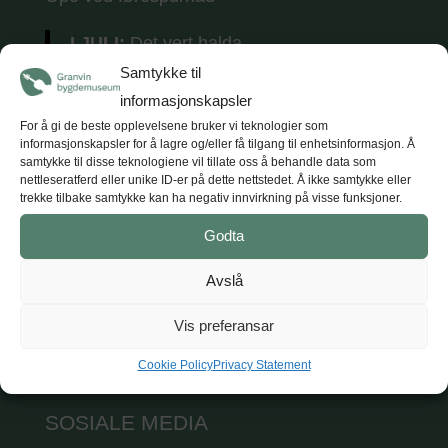
I JULI:
Det vert halda
tradisjonsmusikkkonsertar
kvar torsdag i
Samtykke til
juli (5 konsertar) kl. 18.
Tunet opnar kl. 17
informasjonskapsler
med opne utstillingar, kaffe og vafler.
For å gi de beste opplevelsene bruker vi teknologier som
informasjonskapsler for å lagre og/eller få tilgang til enhetsinformasjon. Å
samtykke til disse teknologiene vil tillate oss å behandle data som
nettleseratferd eller unike ID-er på dette nettstedet. Å ikke samtykke eller
trekke tilbake samtykke kan ha negativ innvirkning på visse funksjoner.
KONTAKT
Godta
Hardanger og Voss museum
Avslå
T: +47 47 47 98 84
E: post@hvm.museum.no
Vis preferansar
Sjå på Google maps
Cookie Policy
Privacy Statement
SOSIALE MEDIA