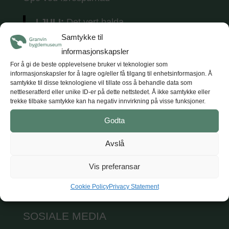
I JULI:
Det vert halda
tradisjonsmusikkkonsertar
kvar torsdag i
Samtykke til
juli (5 konsertar) kl. 18.
Tunet opnar kl. 17
informasjonskapsler
med opne utstillingar, kaffe og vafler.
For å gi de beste opplevelsene bruker vi teknologier som
informasjonskapsler for å lagre og/eller få tilgang til enhetsinformasjon. Å
samtykke til disse teknologiene vil tillate oss å behandle data som
nettleseratferd eller unike ID-er på dette nettstedet. Å ikke samtykke eller
trekke tilbake samtykke kan ha negativ innvirkning på visse funksjoner.
KONTAKT
Godta
Hardanger og Voss museum
Avslå
T: +47 47 47 98 84
E: post@hvm.museum.no
Vis preferansar
Sjå på Google maps
Cookie Policy
Privacy Statement
SOSIALE MEDIA