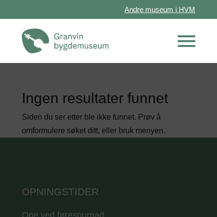
Andre museum i HVM
Ingen resultater funnet
Siden du ser etter ble ikke funnet. Prøv å
omformulere søket ditt, eller bruk menyen.
OPNINGSTIDER
Ope ved førespurnad