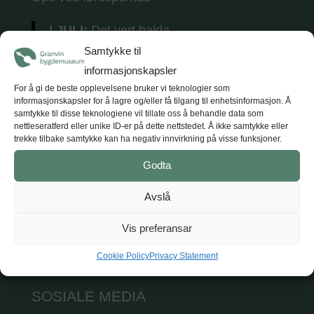
I JULI:
Det vert halda
tradisjonsmusikkkonsertar
kvar torsdag i
Samtykke til
juli (5 konsertar) kl. 18.
Tunet opnar kl. 17
informasjonskapsler
med opne utstillingar, kaffe og vafler.
For å gi de beste opplevelsene bruker vi teknologier som
informasjonskapsler for å lagre og/eller få tilgang til enhetsinformasjon. Å
samtykke til disse teknologiene vil tillate oss å behandle data som
nettleseratferd eller unike ID-er på dette nettstedet. Å ikke samtykke eller
trekke tilbake samtykke kan ha negativ innvirkning på visse funksjoner.
KONTAKT
Godta
Hardanger og Voss museum
Avslå
T: +47 47 47 98 84
E: post@hvm.museum.no
Vis preferansar
Sjå på Google maps
Cookie Policy
Privacy Statement
SOSIALE MEDIA