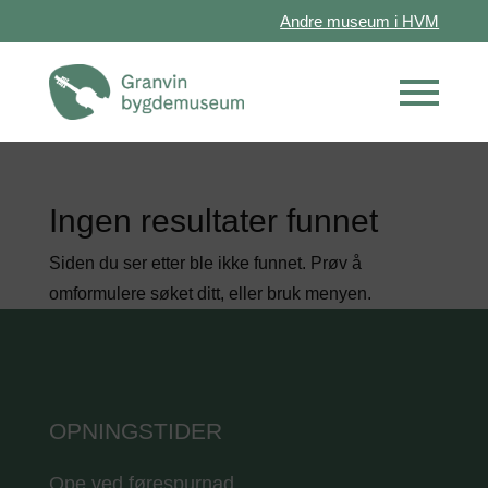
Andre museum i HVM
Ingen resultater funnet
Siden du ser etter ble ikke funnet. Prøv å
omformulere søket ditt, eller bruk menyen.
OPNINGSTIDER
Ope ved førespurnad