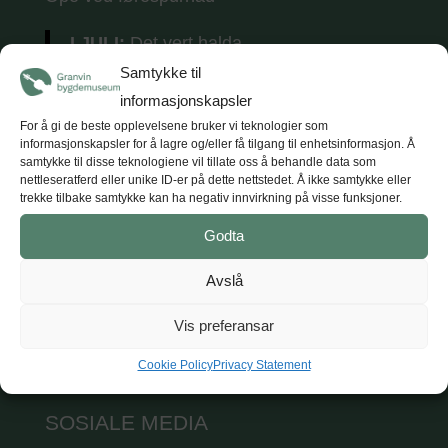
I JULI:
Det vert halda
tradisjonsmusikkkonsertar
kvar torsdag i
Samtykke til
juli (5 konsertar) kl. 18.
Tunet opnar kl. 17
informasjonskapsler
med opne utstillingar, kaffe og vafler.
For å gi de beste opplevelsene bruker vi teknologier som
informasjonskapsler for å lagre og/eller få tilgang til enhetsinformasjon. Å
samtykke til disse teknologiene vil tillate oss å behandle data som
nettleseratferd eller unike ID-er på dette nettstedet. Å ikke samtykke eller
trekke tilbake samtykke kan ha negativ innvirkning på visse funksjoner.
KONTAKT
Godta
Hardanger og Voss museum
Avslå
T: +47 47 47 98 84
E: post@hvm.museum.no
Vis preferansar
Sjå på Google maps
Cookie Policy
Privacy Statement
SOSIALE MEDIA