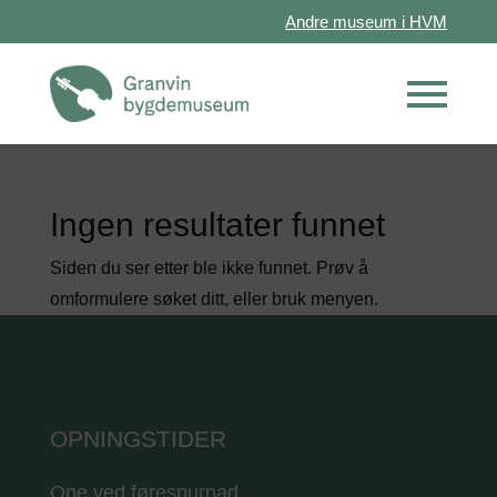
Andre museum i HVM
Ingen resultater funnet
Siden du ser etter ble ikke funnet. Prøv å
omformulere søket ditt, eller bruk menyen.
OPNINGSTIDER
Ope ved førespurnad