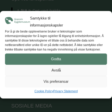
I JULI:
Det vert halda
tradisjonsmusikkkonsertar
kvar torsdag i
Samtykke til
juli (5 konsertar) kl. 18.
Tunet opnar kl. 17
informasjonskapsler
med opne utstillingar, kaffe og vafler.
For å gi de beste opplevelsene bruker vi teknologier som
informasjonskapsler for å lagre og/eller få tilgang til enhetsinformasjon. Å
samtykke til disse teknologiene vil tillate oss å behandle data som
nettleseratferd eller unike ID-er på dette nettstedet. Å ikke samtykke eller
trekke tilbake samtykke kan ha negativ innvirkning på visse funksjoner.
KONTAKT
Godta
Hardanger og Voss museum
Avslå
T: +47 47 47 98 84
E: post@hvm.museum.no
Vis preferansar
Sjå på Google maps
Cookie Policy
Privacy Statement
SOSIALE MEDIA