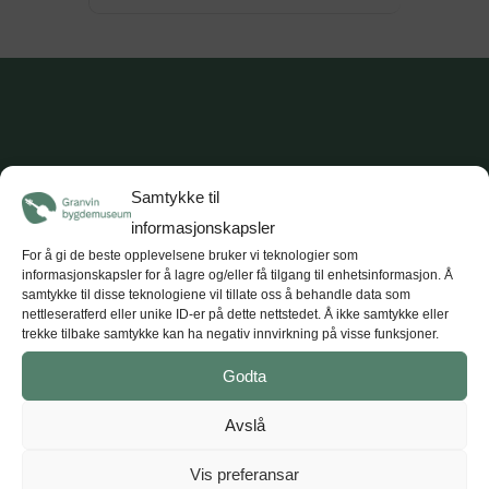
OPNINGSTIDER
Samtykke til
informasjonskapsler
Ope ved førespurnad
For å gi de beste opplevelsene bruker vi teknologier som
informasjonskapsler for å lagre og/eller få tilgang til enhetsinformasjon. Å
I JULI:
Det vert halda
samtykke til disse teknologiene vil tillate oss å behandle data som
tradisjonsmusikkkonsertar
kvar torsdag i
nettleseratferd eller unike ID-er på dette nettstedet. Å ikke samtykke eller
trekke tilbake samtykke kan ha negativ innvirkning på visse funksjoner.
juli (5 konsertar) kl. 18.
Tunet opnar kl. 17
med opne utstillingar, kaffe og vafler.
Godta
Avslå
KONTAKT
Vis preferansar