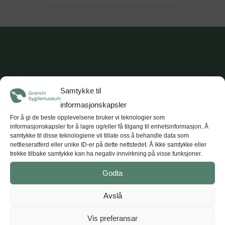
OPNINGSTIDER
Samtykke til
informasjonskapsler
Ope ved førespurnad
For å gi de beste opplevelsene bruker vi teknologier som
informasjonskapsler for å lagre og/eller få tilgang til enhetsinformasjon. Å
I JULI:
Det vert halda
samtykke til disse teknologiene vil tillate oss å behandle data som
tradisjonsmusikkkonsertar
kvar torsdag i
nettleseratferd eller unike ID-er på dette nettstedet. Å ikke samtykke eller
trekke tilbake samtykke kan ha negativ innvirkning på visse funksjoner.
juli (5 konsertar) kl. 18.
Tunet opnar kl. 17
med opne utstillingar, kaffe og vafler.
Godta
Avslå
KONTAKT
Vis preferansar