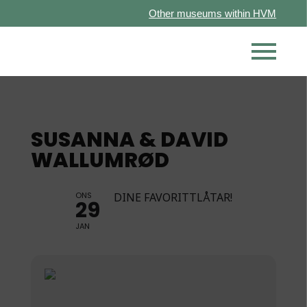
Other museums within HVM
SUSANNA & DAVID
WALLUMRØD
ONS
DINE FAVORITTLÅTAR!
29
JAN