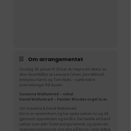
Om arrangementet
Onsdag 29. januar kl 20 kan du høyra ein drøss av
dine favorittlåtar av Leonard Cohen, Joni Mithcell,
Emmylou Harris og Tom Waits – samt nokre
overraskingar frå duoen
Susanna Wallumrød – vokal
David Wallumrød – Fender Rhodes orgel m.m.
Om Susanna & David Wallumrød:
Dei to er søskenbarn og har spela saman no og då
gjennom oppveksten og tenåra. Dei hadde eit band
saman som aldri forlet øvingsrommet, og spela éin
segnomsust konsert som duo på Mono i Oslo tidleg