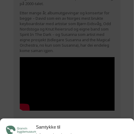
på 2000-talet.
Etter mange år, albumutgjevingar og konsertar for
begge – David som ein av Norges mest brukte
keyboardistar med artistar som Bjørn Eidsvåg, Odd
Nordstoga og Knut Reiersrud og eigne band som
Spirit In The Dark – og Susanna som artist med
eigne prosjekt (tidlegare Susanna and the Magical
Orchestra, no kun som Susanna), har dei endeleg
kome saman igjen.
Samtykke til
Tid