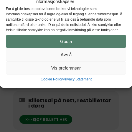
informasjonskapsler
(Onsdag) 20:00
(GMT+00:00)
For å gi de beste opplevelsene bruker vi teknologier som
informasjonskapsler for å lagre og/eller få tilgang til enhetsinformasjon. Å
samtykke til disse teknologiene vil tillate oss å behandle data som
nettleseratferd eller unike ID-er på dette nettstedet. Å ikke samtykke eller
STAD
trekke tilbake samtykke kan ha negativ innvirkning på visse funksjoner.
Kunsthuset Kabuso
Godta
Hardangerfjordvegen 626, 5610 Øystese
Avslå
Vis preferansar
GET DIRECTIONS
Cookie Policy
Privacy Statement
Billettsal på nett, restbillettar
i døra
>>> KJØP BILLETT HER